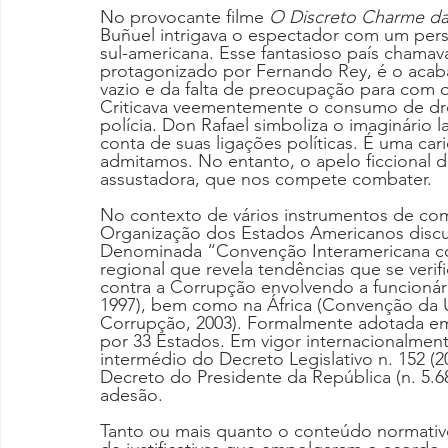
No provocante filme 
O Discreto Charme da
Buñuel intrigava o espectador com um per
sul-americana. Esse fantasioso país chamav
protagonizado por Fernando Rey, é o acaba
vazio e da falta de preocupação para com o 
Criticava veementemente o consumo de dro
polícia. Don Rafael simboliza o imaginário 
conta de suas ligações políticas. É uma car
admitamos. No entanto, o apelo ficcional d
assustadora, que nos compete combater.
No contexto de vários instrumentos de comb
Organização dos Estados Americanos discu
Denominada “Convenção Interamericana co
regional que revela tendências que se ver
contra a Corrupção envolvendo a funcioná
1997), bem como na África (Convenção da 
Corrupção, 2003). Formalmente adotada em 
por 33 Estados. Em vigor internacionalmente
intermédio do Decreto Legislativo n. 152 (
Decreto do Presidente da República (n. 5.68
adesão.
Tanto ou mais quanto o conteúdo normati