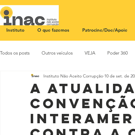
Instituto
O que fazemos
Patrocine/Doe/Apoie
Todos os posts
Outros veículos
VEJA
Poder 360
Instituto Não Aceito Corrupção
10 de set. de 2
NOTA PÚBLICA
CEID
SBT News
Rádio Justi
A atualid
Convençã
Interamer
contra a 