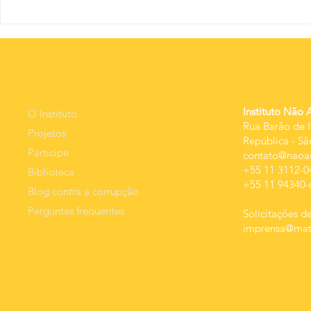
O nov
A educação
além dos
percentuais:
qualidade da
MEnU
Contato
despesa e
resultado.
Instituto Não 
O Instituto
Rua Barão de I
Projetos
República
-
Sã
Participe
contato@naoac
+55 11 3112-0
Biblioteca
+55 11 94340-
Blog contra a corrupção
Perguntas frequentes
Solicitações de
imprensa@mats