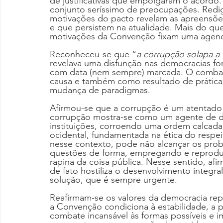
de justificativas que empolgaram o acord
conjunto seríssimo de preocupações. Redi
motivações do pacto revelam as apreensõe
e que persistem na atualidade. Mais do que
motivações da Convenção fixam uma agenda
Reconheceu-se que “
a corrupção solapa a 
revelava uma disfunção nas democracias fo
com data (nem sempre) marcada. O combate
causa e também como resultado de práticas
mudança de paradigmas.
Afirmou-se que a corrupção é um atentado
corrupção mostra-se como um agente de de
instituições, corroendo uma ordem calcada
ocidental, fundamentada na ética do respe
nesse contexto, pode não alcançar os prob
questões de forma, empregando e reproduz
rapina da coisa pública. Nesse sentido, af
de fato hostiliza o desenvolvimento integr
solução, que é sempre urgente.
Reafirmam-se os valores da democracia re
a Convenção condiciona à estabilidade, a p
combate incansável às formas possíveis e 