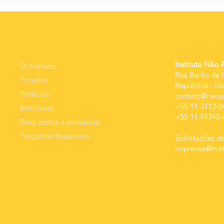
Liber
além dos
expre
percentuais:
ativid
qualidade da
inteli
MEnU
Contato
despesa e
limite
resultado.
const
Instituto Não 
O Instituto
Rua Barão de I
ao
Projetos
República
-
Sã
monit
Participe
contato@naoac
estat
+55 11 3112-0
Biblioteca
+55 11 94340-
Blog contra a corrupção
Perguntas frequentes
Solicitações de
imprensa@mats