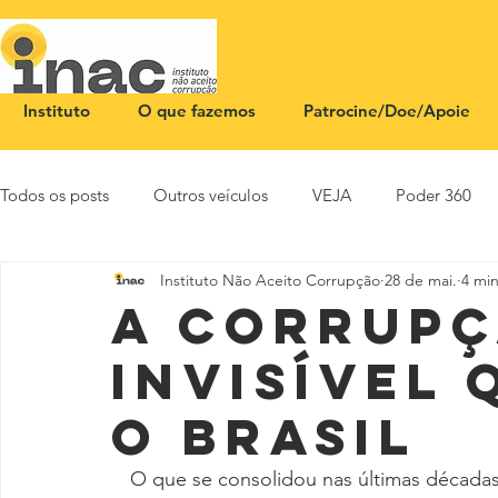
Instituto
O que fazemos
Patrocine/Doe/Apoie
Todos os posts
Outros veículos
VEJA
Poder 360
Instituto Não Aceito Corrupção
28 de mai.
4 min
NOTA PÚBLICA
CEID
SBT News
Rádio Justi
A corrup
invisível 
o Brasil
O que se consolidou nas últimas década