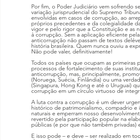
Por fim, o Poder Judiciário vem sofrendo s
variação jurisprudencial do Supremo Tribun
envolvidas em casos de corrupção, ao arrep
próprios precedentes e da colegialidade da 
vigor e pelo rigor que a Constituição e as
à corrupção. Sem a aplicação eficiente pela
anticorrupção não passam de textos delévei
história brasileira. Quem nunca ouviu a exp
Não pode valer, definitivamente!
Todos os países que ocupam as primeiras 
processos de fortalecimento de suas instit
anticorrupção, mas, principalmente, promov
(Noruega, Suécia, Finlândia) ou uma verdade
(Singapura, Hong Kong e até o Uruguai) que
corrupção em um círculo virtuoso de integr
A luta contra a corrupção é um dever urgen
histórico de patrimonialismo, compadrio e
naturais e emperram nosso desenvolviment
revertido pela participação popular na elab
públicas (e por que não também privadas) 
E isso pode – e deve – ser realizado em toda