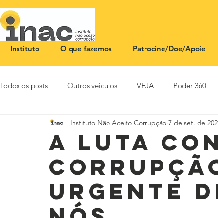
Instituto
O que fazemos
Patrocine/Doe/Apoie
Todos os posts
Outros veículos
VEJA
Poder 360
Instituto Não Aceito Corrupção
7 de set. de 202
NOTA PÚBLICA
CEID
SBT News
Rádio Justi
A luta co
corrupção
urgente d
nós