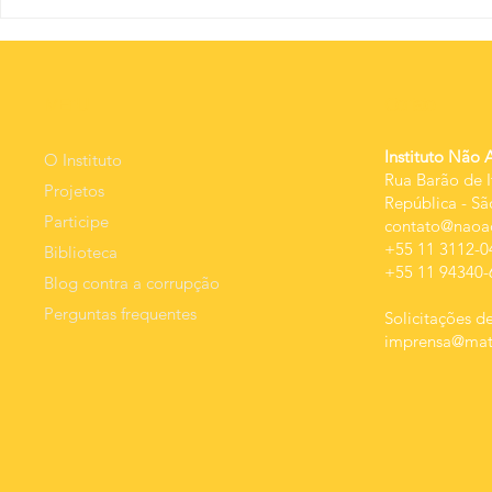
O nov
A educação
além dos
percentuais:
qualidade da
MEnU
Contato
despesa e
resultado.
Instituto Não 
O Instituto
Rua Barão de I
Projetos
República
-
Sã
Participe
contato@naoac
+55 11 3112-0
Biblioteca
+55 11 94340-
Blog contra a corrupção
Perguntas frequentes
Solicitações de
imprensa@mats