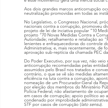
e esse movimento gera uma inércia social cí
Aos dois grandes marcos anticorrupção oco
neutralização promovidas em todas as instâ
No Legislativo, o Congresso Nacional, pró
nacionais contra a corrupção, promoveu di
projeto de lei de inciativa popular “10 Me
projeto “70 Novas Medidas Contra a Corru
Autoridade; retalhamento e retaliação ao “
lenientes e enfraquecedoras do controle d
Administrativa; e, mais recentemente, de fo
aprovação sub-reptícia da chamada PEC d
Do Poder Executivo, por sua vez, não veio
anticorrupção recomendadas pelas entidad
assumidos pelo Brasil nos tratados e conven
contrário, o que se vê são medidas altamen
eficiência na luta contra a corrupção, apont
nomeação de um Procurador-Geral da Repúb
por eleição dos membros do Ministério Públ
Polícia Federal; não afastamento de ocupa
em casos de corrupção; apoio político ao 
condenado por improbidade administrativa
STF por casos de corrupção (
lato sensu
).