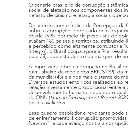
O cenário brasileiro de corrupção sistêmica
social de afetação nos componentes dos í
nefasto de cinismo e letargia sociais que c
De acordo com o Índice de Percepção da Co
sobre a corrupção, produzido pelo organism
desde 1995, por meio de pesquisas de opi
avaliam 180 países e territórios, atribuind
é percebido como altamente corrupto) e 1
íntegro), o Brasil ocupa agora a 94a, resul
para 38), que está dentro da margem de err
A impressão sobre a corrupção no Brasil 
ruim, abaixo da média dos BRICS (39), da mé
da mundial (43) e ainda mais distante da m
Diversos estudos empíricos realizados ao 
relação inversamente proporcional entre a
desenvolvimento humano, segundo o qual o
da ONU (
Human Development Report 2020
países avaliados.
Esse quadro desolador e revoltante pode ser
de enfrentamento à corrupção promovidas n
Newton”: a cada avanço contra a corrupçã