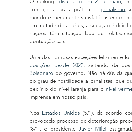
O ranking, 
divulgado em 2 de maio
, in
condições para a prática do 
jornalismo
 s
mundo e meramente satisfatórias em menos 
em metade dos países, a situação é difícil 
nações têm situação boa ou relativame
pontuação cair.
Uma das honrosas exceções felizmente foi
posições desde 2022
, saltando da pos
Bolsonaro
 do governo. Não há dúvida que 
do grau de hostilidade a jornalistas, que du
declínio do nível laranja para o 
nível verm
imprensa em nosso país.
Nos 
Estados Unidos
 (57º), de acordo c
provocado processo de deterioração preoc
(87º), o presidente 
Javier Milei
 estigmati