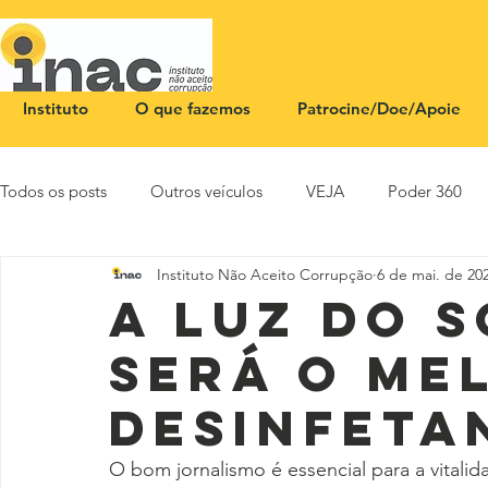
Instituto
O que fazemos
Patrocine/Doe/Apoie
Todos os posts
Outros veículos
VEJA
Poder 360
Instituto Não Aceito Corrupção
6 de mai. de 20
NOTA PÚBLICA
CEID
SBT News
Rádio Justi
A luz do 
será o me
desinfeta
O bom jornalismo é essencial para a vitalid