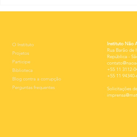
O nov
A educação
além dos
percentuais:
qualidade da
MEnU
Contato
despesa e
resultado.
Instituto Não 
O Instituto
Rua Barão de I
Projetos
República
-
Sã
Participe
contato@naoac
+55 11 3112-0
Biblioteca
+55 11 94340-
Blog contra a corrupção
Perguntas frequentes
Solicitações de
imprensa@mats