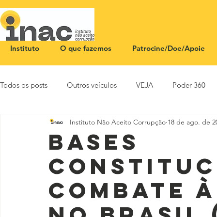
Instituto
O que fazemos
Patrocine/Doe/Apoie
Todos os posts
Outros veículos
VEJA
Poder 360
Instituto Não Aceito Corrupção
18 de ago. de 2
NOTA PÚBLICA
CEID
SBT News
Rádio Justi
Bases
constituc
combate 
no Brasil 