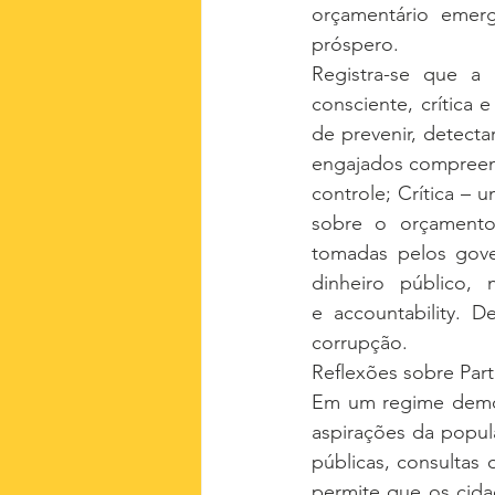
orçamentário emer
próspero.
Registra-se que a 
consciente, crítica 
de prevenir, detect
engajados compreen
controle; Crítica – 
sobre o orçamento
tomadas pelos gover
dinheiro público, 
e accountability. 
corrupção.
Reflexões sobre Par
Em um regime democ
aspirações da popul
públicas, consultas
permite que os cida