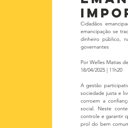
impo
Cidadãos emancipa
emancipação se tradu
dinheiro público, n
governantes
Por Welles Matias d
18/04/2025 | 11h20
A gestão participat
sociedade justa e l
corroem a confiança
social. Neste conte
controle e garantir
prol do bem comum. 