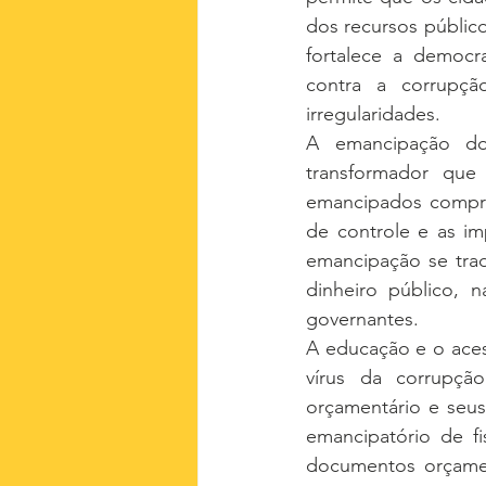
dos recursos público
fortalece a democ
contra a corrupçã
irregularidades.
A emancipação do
transformador que
emancipados compre
de controle e as im
emancipação se tradu
dinheiro público, n
governantes.
A educação e o aces
vírus da corrupçã
orçamentário e seus
emancipatório de fi
documentos orçament