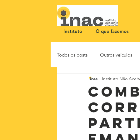
Instituto
O que fazemos
Todos os posts
Outros veículos
Instituto Não Acei
NOTA PÚBLICA
CEID
Comb
corr
part
eman