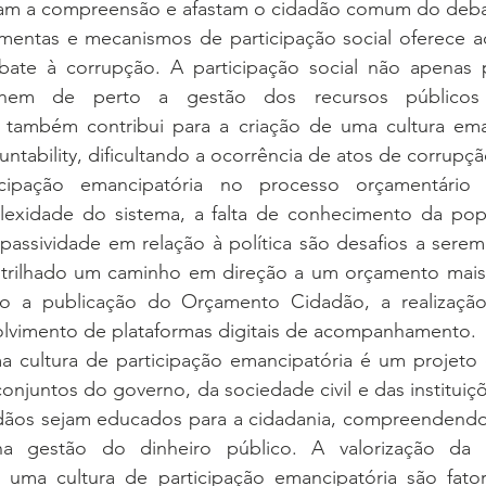
ltam a compreensão e afastam o cidadão comum do deba
ramentas e mecanismos de participação social oferece a
bate à corrupção. A participação social não apenas 
hem de perto a gestão dos recursos públicos
s também contribui para a criação de uma cultura ema
untability, dificultando a ocorrência de atos de corrupçã
icipação emancipatória no processo orçamentário a
lexidade do sistema, a falta de conhecimento da pop
 passividade em relação à política são desafios a sere
 trilhado um caminho em direção a um orçamento mais 
mo a publicação do Orçamento Cidadão, a realização
olvimento de plataformas digitais de acompanhamento.
 cultura de participação emancipatória é um projeto 
onjuntos do governo, da sociedade civil e das instituiçõ
dãos sejam educados para a cidadania, compreendendo s
 na gestão do dinheiro público. A valorização da
 uma cultura de participação emancipatória são fat