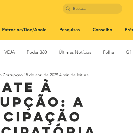
Patrocine/Doe/Apoie
Pesquisas
Conselho
Prê
VEJA
Poder 360
Últimas Notícias
Folha
G1
to Corrupção
18 de abr. de 2025
4 min de leitura
SBT News
Rádio Justiça
Estadão
ate à
upção: a
icipação
cipatória