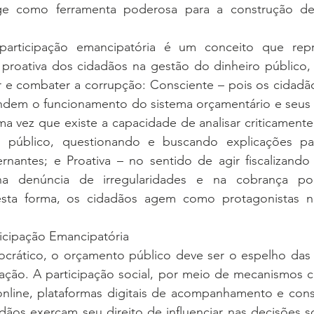
ge como ferramenta poderosa para a construção de
participação emancipatória é um conceito que repr
e proativa dos cidadãos na gestão do dinheiro público,
ar e combater a corrupção: Consciente – pois os cidadã
dem o funcionamento do sistema orçamentário e seus
uma vez que existe a capacidade de analisar criticamente
 público, questionando e buscando explicações par
nantes; e Proativa – no sentido de agir fiscalizando 
na denúncia de irregularidades e na cobrança por 
Desta forma, os cidadãos agem como protagonistas na
ticipação Emancipatória
rático, o orçamento público deve ser o espelho das 
ação. A participação social, por meio de mecanismos c
 online, plataformas digitais de acompanhamento e cons
dãos exerçam seu direito de influenciar nas decisões s