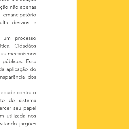
ação não apenas 
emancipatório 
lta desvios e 
 um processo 
ica. Cidadãos 
us mecanismos 
públicos. Essa 
da aplicação do 
nsparência dos 
edade contra o 
to do sistema 
rcer seu papel 
 utilizada nos 
itando jargões 