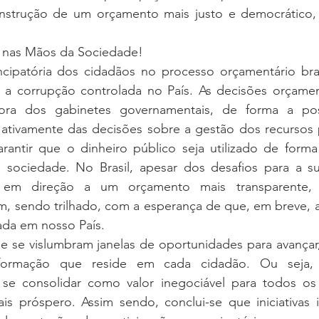
construção de um orçamento mais justo e democrátic
r nas Mãos da Sociedade!
cipatória dos cidadãos no processo orçamentário brasil
a corrupção controlada no País. As decisões orçament
fora dos gabinetes governamentais, de forma a poss
 ativamente das decisões sobre a gestão dos recursos p
rantir que o dinheiro público seja utilizado de forma 
 sociedade. No Brasil, apesar dos desafios para a s
em direção a um orçamento mais transparente, pa
m, sendo trilhado, com a esperança de que, em breve, a
ada em nosso País.
que se vislumbram janelas de oportunidades para avança
ormação que reside em cada cidadão. Ou seja, a
se consolidar como valor inegociável para todos os b
s próspero. Assim sendo, conclui-se que iniciativas i