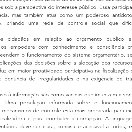
s sob a perspectiva do interesse público. Essa particip
racia, mas também atua como um poderoso antídoto 
o, criando uma rede de controle social que dificu
s cidadãos em relação ao orçamento público é
 os empodera com conhecimento e consciência crít
endem o funcionamento do sistema orçamentário, se
plicações das decisões sobre a alocação dos recursos 
z em maior proatividade participativa na fiscalização 
a denúncia de irregularidades e na exigência de tra
so à informação são como vacinas que imunizam a soci
o. Uma população informada sobre o funcionamen
 mecanismos de controle está mais preparada para exe
scalizadora e para combater a corrupção. A linguagem
ários deve ser clara, concisa e acessível a todos, ev