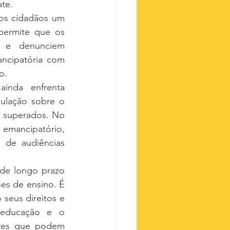
te.
os cidadãos um 
permite que os 
 e denunciem 
ncipatória com 
o.
inda enfrenta 
ulação sobre o 
m superados. No 
emancipatório, 
 de audiências 
de longo prazo 
es de ensino. É 
eus direitos e 
 educação e o 
ores que podem 