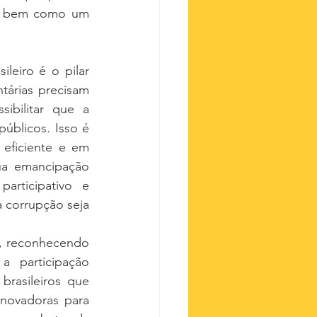
o, bem como um 
eiro é o pilar 
árias precisam 
ibilitar que a 
úblicos. Isso é 
eficiente e em 
ua emancipação 
rticipativo e 
 corrupção seja 
r, reconhecendo 
 participação 
rasileiros que 
novadoras para 