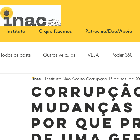
Instituto
O que fazemos
Patrocine/Doe/Apoie
Todos os posts
Outros veículos
VEJA
Poder 360
Instituto Não Aceito Corrupção
15 de set. de 2
NOTA PÚBLICA
CEID
SBT News
Rádio Justi
Corrupçã
mudanças 
por que p
de uma ge