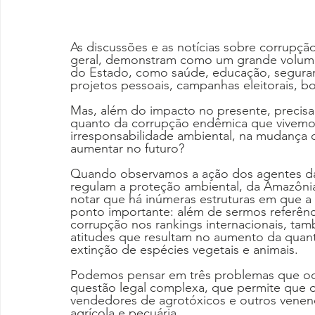
As discussões e as notícias sobre corrupç
geral, demonstram como um grande volume 
do Estado, como saúde, educação, segurança
projetos pessoais, campanhas eleitorais, bo
Mas, além do impacto no presente, precisa
quanto da corrupção endêmica que vivemos
irresponsabilidade ambiental, na mudança c
aumentar no futuro?
Quando observamos a ação dos agentes das
regulam a proteção ambiental, da Amazôni
notar que há inúmeras estruturas em que a
ponto importante: além de sermos referênc
corrupção nos rankings internacionais, ta
atitudes que resultam no aumento da quant
extinção de espécies vegetais e animais.
Podemos pensar em três problemas que oc
questão legal complexa, que permite que o
vendedores de agrotóxicos e outros venen
agrícola e pecuária.