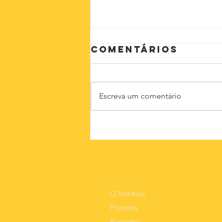
Comentários
Escreva um comentário
O novo normal
MEnU
O Instituto
Projetos
Participe