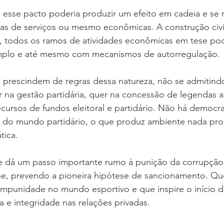
 esse pacto poderia produzir um efeito em cadeia e se m
eas de serviços ou mesmo econômicas. A construção civi
o, todos os ramos de atividades econômicas em tese pod
mplo e até mesmo com mecanismos de autorregulação.
s prescindem de regras dessa natureza, não se admitind
na gestão partidária, quer na concessão de legendas a f
ecursos de fundos eleitoral e partidário. Não há democra
r do mundo partidário, o que produz ambiente nada prop
tica.
dá um passo importante rumo à punição da corrupção 
ne, prevendo a pioneira hipótese de sancionamento. Que
mpunidade no mundo esportivo e que inspire o início d
a e integridade nas relações privadas.