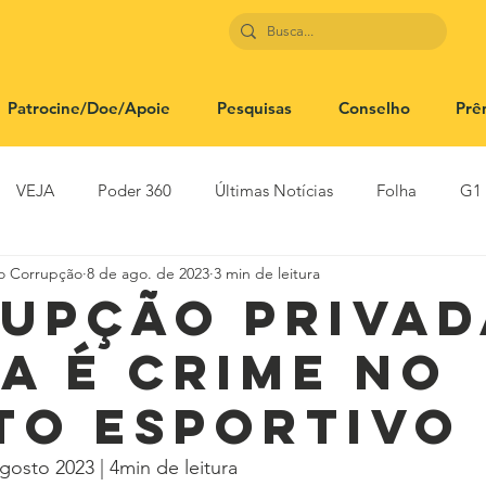
Patrocine/Doe/Apoie
Pesquisas
Conselho
Prê
VEJA
Poder 360
Últimas Notícias
Folha
G1
to Corrupção
8 de ago. de 2023
3 min de leitura
SBT News
Rádio Justiça
Estadão
upção privad
a é crime no
to esportivo
gosto 2023 | 4min de leitura 