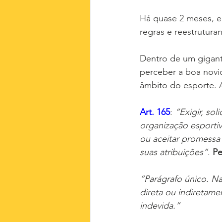
Há quase 2 meses, e
regras e reestrutur
Dentro de um gigan
perceber a boa novid
âmbito do esporte. A
Art. 165
: 
“Exigir, so
organização esportiva
ou aceitar promessa 
suas atribuições”
. 
P
“Parágrafo único. N
direta ou indiretame
indevida.”