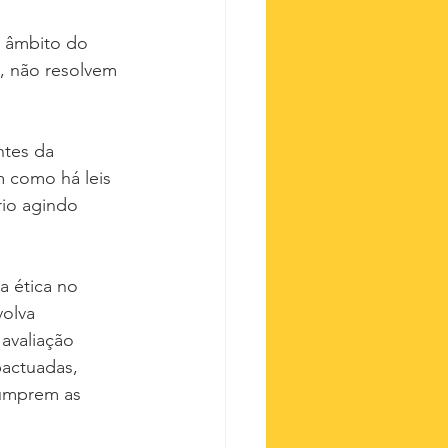
 âmbito do 
, não resolvem 
ntes da 
m como há leis 
rio agindo 
 ética no 
olva 
avaliação 
actuadas, 
cumprem as 