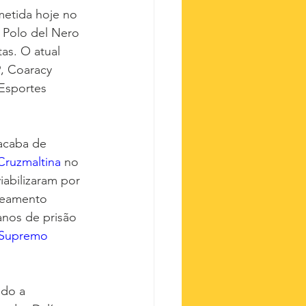
metida hoje no 
 Polo del Nero 
as. O atual 
9, Coaracy 
Esportes 
acaba de 
ruzmaltina 
no 
iabilizaram por 
neamento 
nos de prisão 
 Supremo 
ndo a 