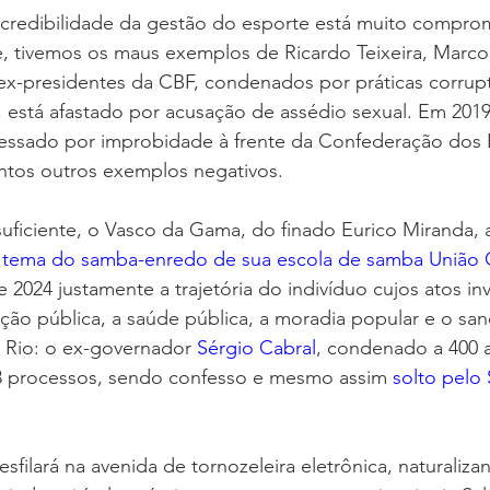
a credibilidade da gestão do esporte está muito compro
e, tivemos os maus exemplos de Ricardo Teixeira, Marco
ex-presidentes da CBF, condenados por práticas corrupt
e, está afastado por acusação de assédio sexual. Em 201
cessado por improbidade à frente da Confederação dos 
antos outros exemplos negativos.
uficiente, o Vasco da Gama, do finado Eurico Miranda, 
 
tema do samba-enredo de sua escola de samba União C
e 2024 justamente a trajetória do indivíduo cujos atos inv
ção pública, a saúde pública, a moradia popular e o sa
 Rio: o ex-governador 
Sérgio Cabral
, condenado a 400 a
3 processos, sendo confesso e mesmo assim 
solto pelo
ilará na avenida de tornozeleira eletrônica, naturaliza