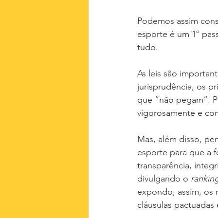
Podemos assim consi
esporte é um 1º pass
tudo.
As leis são importan
jurisprudência, os pr
que “não pegam”. Pre
vigorosamente e com 
Mas, além disso, pe
esporte para que a 
transparência, integ
divulgando o
 rankin
expondo, assim, os 
cláusulas pactuadas