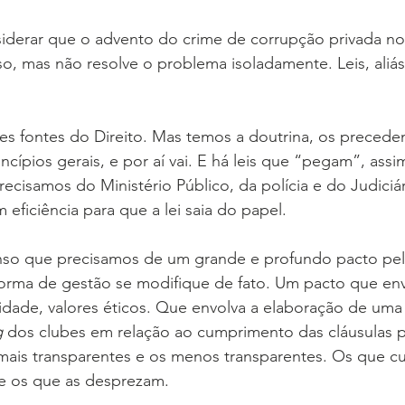
derar que o advento do crime de corrupção privada no
o, mas não resolve o problema isoladamente. Leis, aliás
tes fontes do Direito. Mas temos a doutrina, os precede
incípios gerais, e por aí vai. E há leis que “pegam”, assi
cisamos do Ministério Público, da polícia e do Judiciá
eficiência para que a lei saia do papel.
nso que precisamos de um grande e profundo pacto pela
forma de gestão se modifique de fato. Um pacto que env
ridade, valores éticos. Que envolva a elaboração de uma 
g
 dos clubes em relação ao cumprimento das cláusulas p
mais transparentes e os menos transparentes. Os que 
 e os que as desprezam.