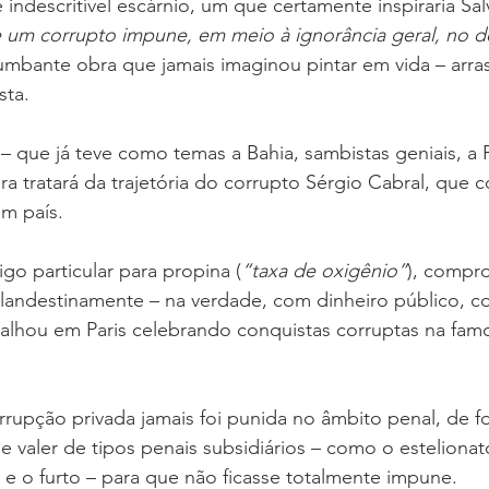
indescritível escárnio, um que certamente inspiraria Sal
 um corrupto impune, em meio à ignorância geral, no de
tumbante obra que jamais imaginou pintar em vida – arras
sta.
 – que já teve como temas a Bahia, sambistas geniais, a P
ra tratará da trajetória do corrupto Sérgio Cabral, que co
m país. 
go particular para propina (
“taxa de oxigênio”
), compr
clandestinamente – na verdade, com dinheiro público, c
alhou em Paris celebrando conquistas corruptas na fam
rrupção privada jamais foi punida no âmbito penal, de f
 valer de tipos penais subsidiários – como o estelionato
 e o furto – para que não ficasse totalmente impune. 