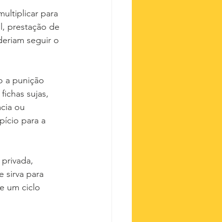
ultiplicar para 
l, prestação de 
eriam seguir o 
o a punição 
ichas sujas, 
cia ou 
ício para a 
privada, 
 sirva para 
e um ciclo 