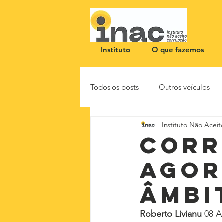
Instituto
O que fazemos
Todos os posts
Outros veículos
Instituto Não Acei
NOTA PÚBLICA
CEID
Corr
agor
âmbi
Roberto Livianu 
08 A