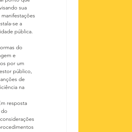
visando sua 
 manifestações 
tala-se a 
idade pública. 
Normas do 
ragem e 
mos por um 
stor público, 
sanções de 
ciência na 
 Em resposta 
 do 
 considerações 
 procedimentos 