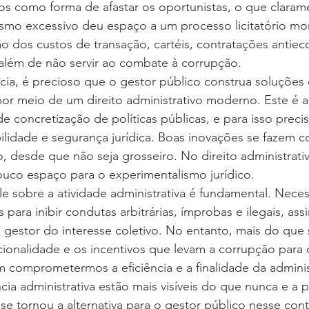
os como forma de afastar os oportunistas, o que claram
ismo excessivo deu espaço a um processo licitatório mo
 dos custos de transação, cartéis, contratações antiec
 além de não servir ao combate à corrupção.
, é precioso que o gestor público construa soluções cr
 por meio de um direito administrativo moderno. Este é a
e concretização de políticas públicas, e para isso preci
ilidade e segurança jurídica. Boas inovações se fazem c
o, desde que não seja grosseiro. No direito administrat
ouco espaço para o experimentalismo jurídico.
le sobre a atividade administrativa é fundamental. Nece
 para inibir condutas arbitrárias, ímprobas e ilegais, as
do gestor do interesse coletivo. No entanto, mais do que
cionalidade e os incentivos que levam a corrupção para
m comprometermos a eficiência e a finalidade da adminis
ncia administrativa estão mais visíveis do que nunca e a 
 se tornou a alternativa para o gestor público nesse con