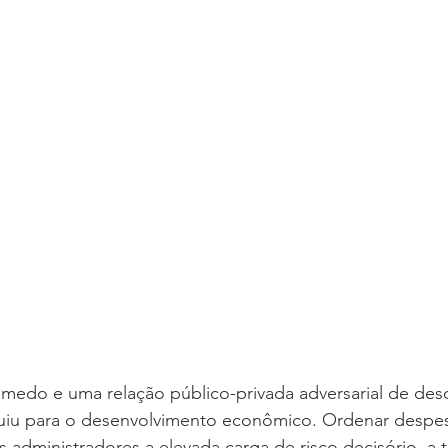
medo e uma relação público-privada adversarial de des
iu para o desenvolvimento econômico. Ordenar despes
s administradores a elevada carga de risco decisório, a 