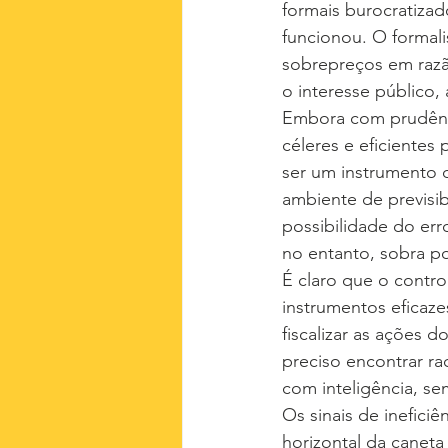
formais burocratizad
funcionou. O formal
sobrepreços em razão
o interesse público,
Embora com prudência
céleres e eficientes
ser um instrumento d
ambiente de previsib
possibilidade do err
no entanto, sobra p
É claro que o contro
instrumentos eficazes
fiscalizar as ações 
preciso encontrar ra
com inteligência, se
Os sinais de ineficiê
horizontal da caneta