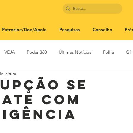
Patrocine/Doe/Apoie
Pesquisas
Conselho
Prê
VEJA
Poder 360
Últimas Notícias
Folha
G1
e leitura
SBT News
Rádio Justiça
Estadão
upção se
ate com
ligência