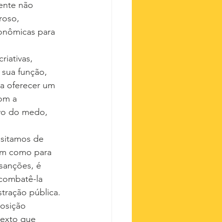
ente não 
roso, 
onômicas para 
iativas, 
 sua função, 
sa oferecer um 
om a 
ivo do medo, 
ssitamos de 
sim como para 
 sanções, é 
 combatê-la 
tração pública.
posição 
texto que 