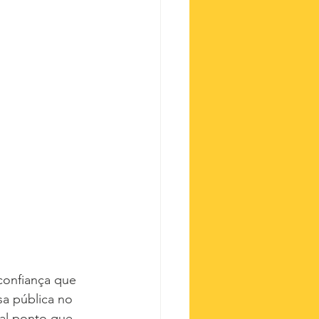
confiança que 
a pública no 
tal ponto que 