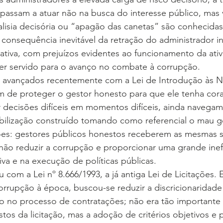
passam a atuar não na busca do interesse público, mas 
lisia decisória ou “apagão das canetas” são conhecidas
nsequência inevitável da retração do administrador ins
trativa, com prejuízos evidentes ao funcionamento da ativ
ter servido para o avanço no combate à corrupção.
 avançados recentemente com a Lei de Introdução às 
 fim de proteger o gestor honesto para que ele tenha co
 decisões difíceis em momentos difíceis, ainda navega
bilização construído tomando como referencial o mau ge
ções: gestores públicos honestos receberem as mesmas 
não reduzir a corrupção e proporcionar uma grande inefi
iva e na execução de políticas públicas.
 com a Lei nº 8.666/1993, a já antiga Lei de Licitações.
rrupção à época, buscou-se reduzir a discricionaridade
co no processo de contratações; não era tão importante
ustos da licitação, mas a adoção de critérios objetivos e