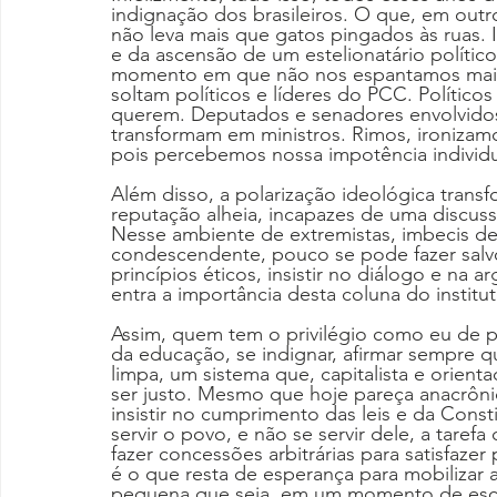
indignação dos brasileiros. O que, em outr
não leva mais que gatos pingados às ruas. 
e da ascensão de um estelionatário polític
momento em que não nos espantamos mais 
soltam políticos e líderes do PCC. Políticos
querem. Deputados e senadores envolvido
transformam em ministros. Rimos, ironiza
pois percebemos nossa impotência individu
Além disso, a polarização ideológica tran
reputação alheia, incapazes de uma discuss
Nesse ambiente de extremistas, imbecis de 
condescendente, pouco se pode fazer salvo
princípios éticos, insistir no diálogo e na
entra a importância desta coluna do instit
Assim, quem tem o privilégio como eu de pod
da educação, se indignar, afirmar sempre qu
limpa, um sistema que, capitalista e orie
ser justo. Mesmo que hoje pareça anacrônic
insistir no cumprimento das leis e da Const
servir o povo, e não se servir dele, a tare
fazer concessões arbitrárias para satisfazer
é o que resta de esperança para mobilizar 
pequena que seja, em um momento de escur