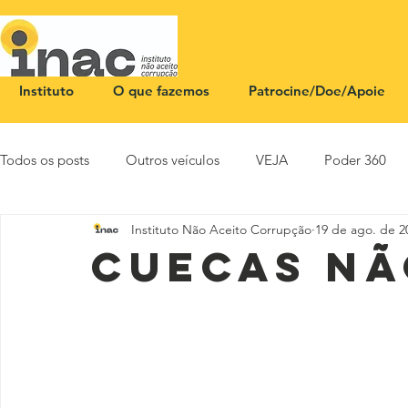
Instituto
O que fazemos
Patrocine/Doe/Apoie
Todos os posts
Outros veículos
VEJA
Poder 360
Instituto Não Aceito Corrupção
19 de ago. de 2
NOTA PÚBLICA
CEID
SBT News
Rádio Justi
Cuecas nã