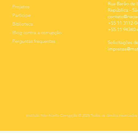
Rua Barão de I
Projetos
República
-
Sã
Participe
contato@naoac
+55 11 3112-0
Biblioteca
+55 11 94340-
Blog contra a corrupção
Perguntas frequentes
Solicitações de
imprensa@mats
Instituto Não Aceito Corrupção © 2025 Todos os direitos reservados 