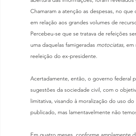
abertura das informações, foram revelados g
Chamaram a atenção as despesas, no que d
em relação aos grandes volumes de recurso
Percebeu-se que se tratava de refeições se
uma daquelas famigeradas 
motociatas
, em
reeleição do ex-presidente.
Acertadamente, então, o governo federal p
sugestões da sociedade civil, com o objet
limitativa, visando à moralização do uso do 
publicado, mas lamentavelmente não temo
Em quatro meses, conforme amplamente div