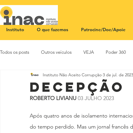
Instituto
O que fazemos
Patrocine/Doe/Apoie
Todos os posts
Outros veículos
VEJA
Poder 360
Instituto Não Aceito Corrupção
3 de jul. de 202
NOTA PÚBLICA
CEID
SBT News
Rádio Justi
Decepção
ROBERTO LIVIANU 
03 JULHO 2023
Após quatro anos de isolamento internaci
do tempo perdido. Mas um jornal francês d