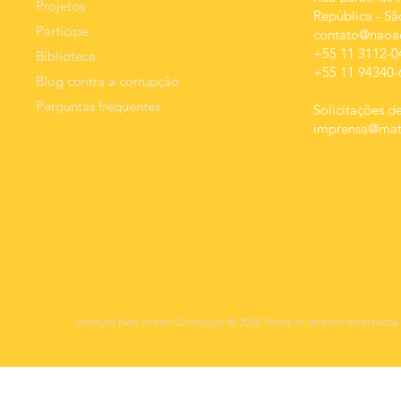
Projetos
República
-
Sã
Participe
contato@naoac
+55 11 3112-0
Biblioteca
+55 11 94340-
Blog contra a corrupção
Perguntas frequentes
Solicitações de
imprensa@mats
Instituto Não Aceito Corrupção © 2025 Todos os direitos reservados 