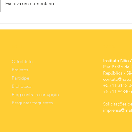
Escreva um comentário
Não se
O ano
minimiza o
começ
crime de
carna
estupro
MEnU
Contato
Instituto Não 
O Instituto
Rua Barão de I
Projetos
República
-
Sã
Participe
contato@naoac
+55 11 3112-0
Biblioteca
+55 11 94340-
Blog contra a corrupção
Perguntas frequentes
Solicitações de
imprensa@mats