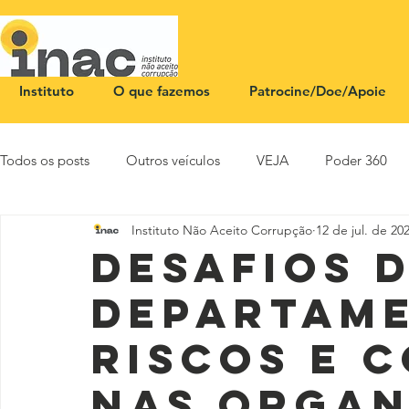
Instituto
O que fazemos
Patrocine/Doe/Apoie
Todos os posts
Outros veículos
VEJA
Poder 360
Instituto Não Aceito Corrupção
12 de jul. de 20
NOTA PÚBLICA
CEID
SBT News
Rádio Justi
Desafios 
departame
riscos e 
nas organ