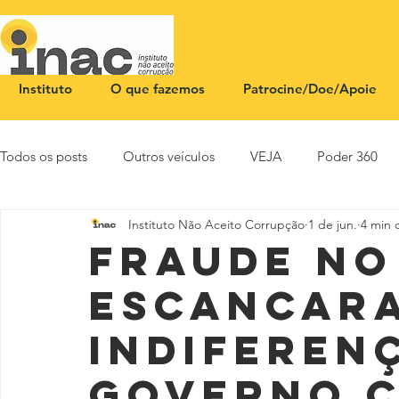
Instituto
O que fazemos
Patrocine/Doe/Apoie
Todos os posts
Outros veículos
VEJA
Poder 360
Instituto Não Aceito Corrupção
1 de jun.
4 min d
NOTA PÚBLICA
CEID
SBT News
Rádio Justi
Fraude no
escancara
indiferen
governo 