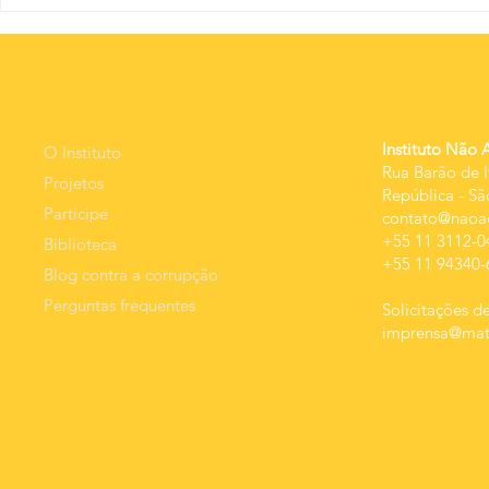
O novo normal
Os ho
caver
ainda
que m
MEnU
Contato
não s
- pode
Instituto Não 
O Instituto
Rua Barão de I
Projetos
República
-
Sã
Participe
contato@naoac
+55 11 3112-0
Biblioteca
+55 11 94340-
Blog contra a corrupção
Perguntas frequentes
Solicitações de
imprensa@mats