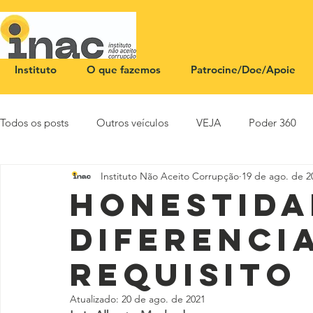
Instituto
O que fazemos
Patrocine/Doe/Apoie
Todos os posts
Outros veículos
VEJA
Poder 360
Instituto Não Aceito Corrupção
19 de ago. de 2
NOTA PÚBLICA
CEID
SBT News
Rádio Justi
Honestida
diferencia
requisito
Atualizado:
20 de ago. de 2021