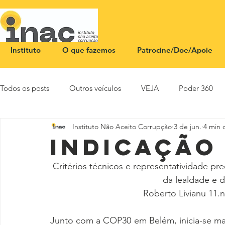
Instituto
O que fazemos
Patrocine/Doe/Apoie
Todos os posts
Outros veículos
VEJA
Poder 360
Instituto Não Aceito Corrupção
3 de jun.
4 min d
NOTA PÚBLICA
CEID
SBT News
Rádio Justi
Indicação
Critérios técnicos e representatividade pr
da lealdade e 
Roberto Livianu 11.no
Junto com a COP30 em Belém, inicia-se m