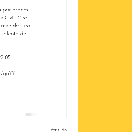
s por ordem 
 Civil, Ciro 
 mãe de Ciro 
suplente do 
22-05-
oKgoYY
Ver tudo