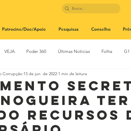
Patrocine/Doe/Apoie
Pesquisas
Conselho
Prê
VEJA
Poder 360
Últimas Notícias
Folha
G1
to Corrupção
13 de jun. de 2022
1 min de leitura
SBT News
Rádio Justiça
Estadão
mento secre
 Nogueira ter
do recursos 
rsário