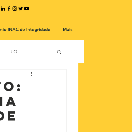
mio INAC de Integridade
Mais
UOL
to:
ia
de