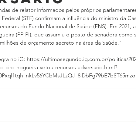
ndas de relator informados pelos próprios parlamentare
Federal (STF) confirmam a influência do ministro da Casa
recursos do Fundo Nacional de Saúde (FNS). Em 2021, a
gueira (PP-PI), que assumiu o posto de senadora como 
4 milhões de orçamento secreto na área da Saúde."
tegra no iG: https://ultimosegundo.ig.com.br/politica/20
o-ciro-nogueira-vetou-recursos-adversario.html?
S0Pxql1tqh_nkLv56YCbMsJLzQJ_8iDbFg79bE7bST65mz