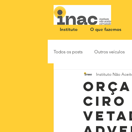
Instituto
O que fazemos
Todos os posts
Outros veículos
Instituto Não Acei
NOTA PÚBLICA
CEID
Orça
Ciro
veta
adve