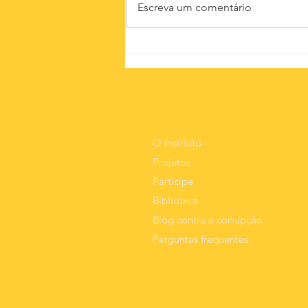
Escreva um comentário
A invisível
nota de 200 do
lobo guará
MEnU
O Instituto
Projetos
Participe
Biblioteca
Blog contra a corrupção
Perguntas frequentes