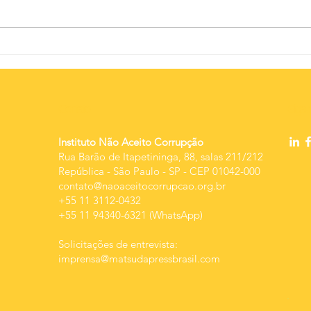
Jo
Centro de
fu
Estudos em
In
Integridade e
SP
Contato
Siga-
Desenvolvimento
os
lutará por
po
Instituto Não Aceito Corrupção
sustentabilidade
es
Rua Barão de Itapetininga, 88, salas 211/212
República
-
São Paulo - SP - CEP 01042-000
contato@naoaceitocorrupcao.org.br
+55 11 3112-0432
+55 11 94340-6321 (WhatsApp)
Solicitações de entrevista:
imprensa@matsudapressbrasil.com