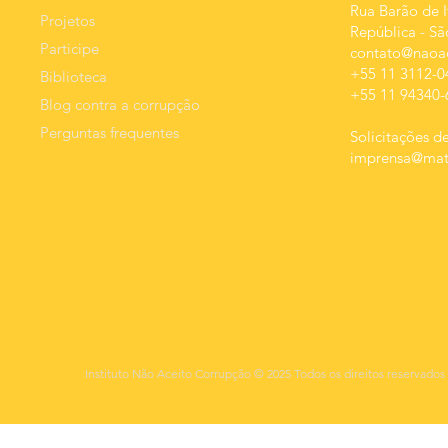
Rua Barão de I
ao
Projetos
República
-
Sã
monit
Participe
contato@naoac
estat
+55 11 3112-0
Biblioteca
+55 11 94340-
Blog contra a corrupção
Perguntas frequentes
Solicitações de
imprensa@mats
Instituto Não Aceito Corrupção © 2025 Todos os direitos reservados 