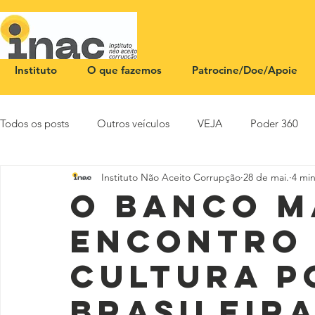
Instituto
O que fazemos
Patrocine/Doe/Apoie
Todos os posts
Outros veículos
VEJA
Poder 360
Instituto Não Aceito Corrupção
28 de mai.
4 min
NOTA PÚBLICA
CEID
SBT News
Rádio Justi
O Banco M
encontro
cultura p
brasileir