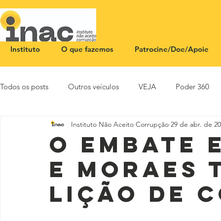
Instituto
O que fazemos
Patrocine/Doe/Apoie
Todos os posts
Outros veículos
VEJA
Poder 360
Instituto Não Aceito Corrupção
29 de abr. de 2
NOTA PÚBLICA
CEID
SBT News
Rádio Justi
O embate 
e Moraes 
lição de 