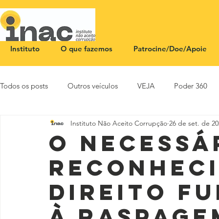
Instituto
O que fazemos
Patrocine/Doe/Apoie
Todos os posts
Outros veículos
VEJA
Poder 360
Instituto Não Aceito Corrupção
26 de set. de 2
NOTA PÚBLICA
CEID
SBT News
Rádio Justi
O necessá
reconhec
direito f
à raspage