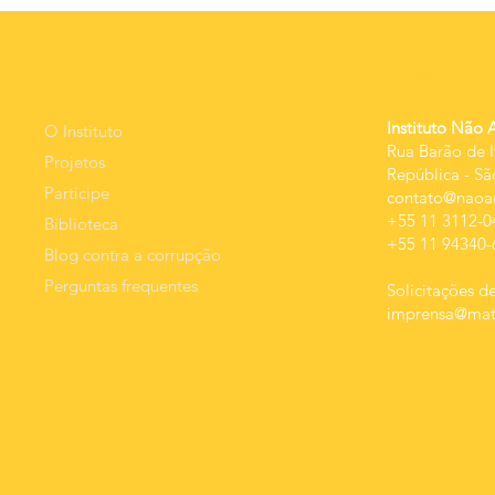
minimiza o
começ
crime de
carna
estupro
MEnU
Contato
Instituto Não 
O Instituto
Rua Barão de I
Projetos
República
-
Sã
Participe
contato@naoac
+55 11 3112-0
Biblioteca
+55 11 94340-
Blog contra a corrupção
Perguntas frequentes
Solicitações de
imprensa@mats