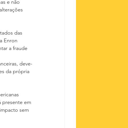
as e não 
lterações 
ltados das 
a Enron 
tar a fraude 
nceiras, deve-
es da própria 
ericanas 
á presente em 
 impacto sem 