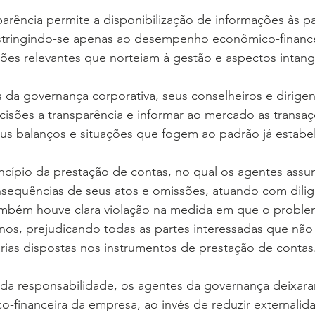
parência permite a disponibilização de informações às pa
estringindo-se apenas ao desempenho econômico-finance
es relevantes que norteiam à gestão e aspectos intangí
s da governança corporativa, seus conselheiros e dirigen
isões a transparência e informar ao mercado as transaç
s balanços e situações que fogem ao padrão já estabe
ncípio da prestação de contas, no qual os agentes ass
nsequências de seus atos e omissões, atuando com dilig
ambém houve clara violação na medida em que o problem
nos, prejudicando todas as partes interessadas que não
rias dispostas nos instrumentos de prestação de contas
 da responsabilidade, os agentes da governança deixara
o-financeira da empresa, ao invés de reduzir externalid