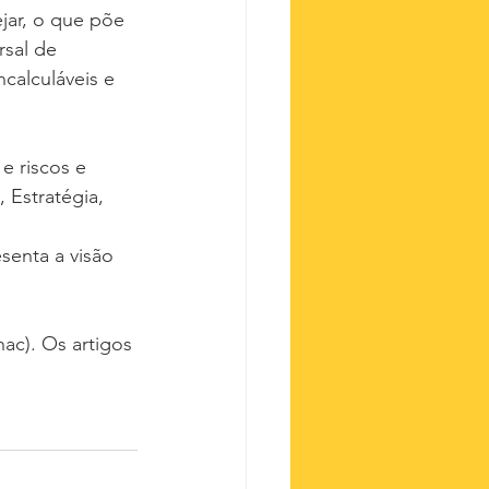
jar, o que põe 
sal de 
calculáveis e 
e riscos e 
Estratégia, 
senta a visão 
ac). Os artigos 