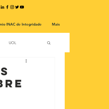
mio INAC de Integridade
Mais
UOL
as
bre