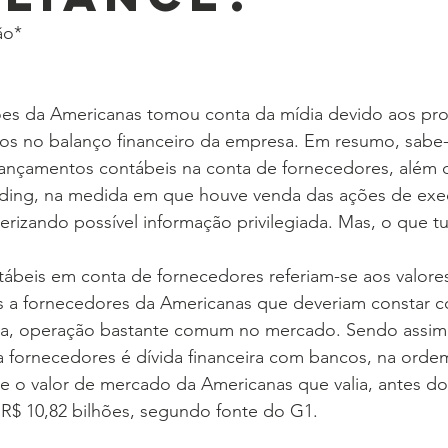
ão*
es da Americanas tomou conta da mídia devido aos pr
os no balanço financeiro da empresa. Em resumo, sabe-
lançamentos contábeis na conta de fornecedores, além d
rading, na medida em que houve venda das ações de exec
erizando possível informação privilegiada. Mas, o que tu
ábeis em conta de fornecedores referiam-se aos valore
as a fornecedores da Americanas que deveriam constar c
sa, operação bastante comum no mercado. Sendo assim,
a fornecedores é dívida financeira com bancos, na orde
ue o valor de mercado da Americanas que valia, antes d
 R$ 10,82 bilhões, segundo fonte do G1.