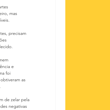
rtes 
iro, mas 
veis.
tes, precisam 
ões 
lecido.
umem 
ência e 
a foi 
 obtiveram as 
.
m de zelar pela 
ades negativas 