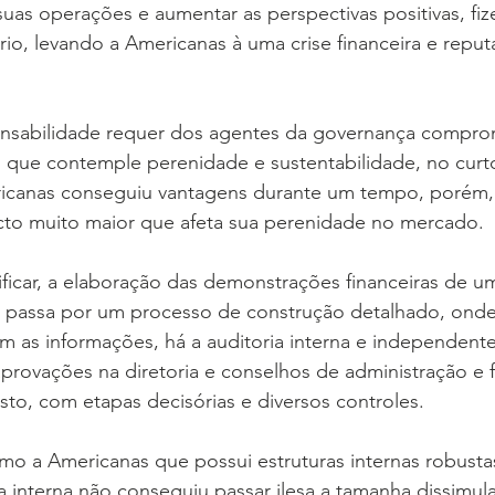
uas operações e aumentar as perspectivas positivas, fiz
io, levando a Americanas à uma crise financeira e reput
onsabilidade requer dos agentes da governança compr
que contemple perenidade e sustentabilidade, no curt
icanas conseguiu vantagens durante um tempo, porém, 
cto muito maior que afeta sua perenidade no mercado.
ficar, a elaboração das demonstrações financeiras de 
 passa por um processo de construção detalhado, onde 
m as informações, há a auditoria interna e independen
provações na diretoria e conselhos de administração e f
sto, com etapas decisórias e diversos controles.
o a Americanas que possui estruturas internas robustas
a interna não conseguiu passar ilesa a tamanha dissimula