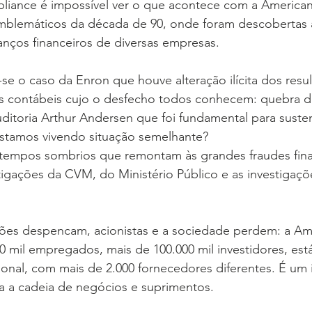
pliance é impossível ver o que acontece com a American
mblemáticos da década de 90, onde foram descobertas a
anços financeiros de diversas empresas.
e o caso da Enron que houve alteração ilícita dos resu
os contábeis cujo o desfecho todos conhecem: quebra d
ditoria Arthur Andersen que foi fundamental para susten
 estamos vivendo situação semelhante?
tempos sombrios que remontam às grandes fraudes fina
tigações da CVM, do Ministério Público e as investigaçõ
ções despencam, acionistas e a sociedade perdem: a Am
0 mil empregados, mais de 100.000 mil investidores, est
cional, com mais de 2.000 fornecedores diferentes. É um
 a cadeia de negócios e suprimentos.