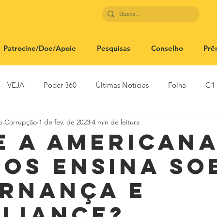
Patrocine/Doe/Apoie
Pesquisas
Conselho
Prê
VEJA
Poder 360
Últimas Notícias
Folha
G1
to Corrupção
1 de fev. de 2023
4 min de leitura
SBT News
Rádio Justiça
Estadão
e a American
nos ensina so
rnança e
liance?