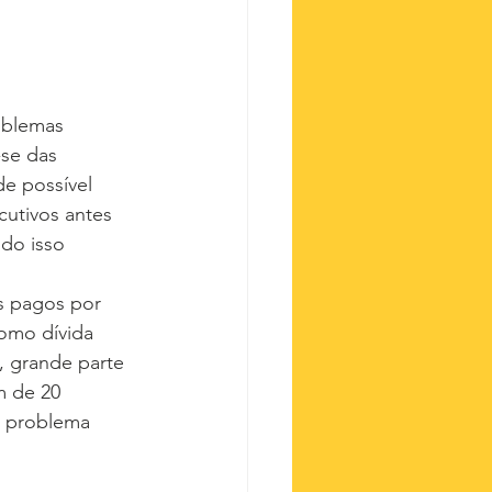
oblemas 
se das 
e possível 
utivos antes 
do isso 
s pagos por 
omo dívida 
 grande parte 
m de 20 
o problema 