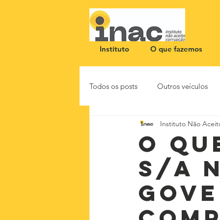
Instituto
O que fazemos
Todos os posts
Outros veículos
Instituto Não Acei
NOTA PÚBLICA
CEID
O qu
S/A 
gove
comp