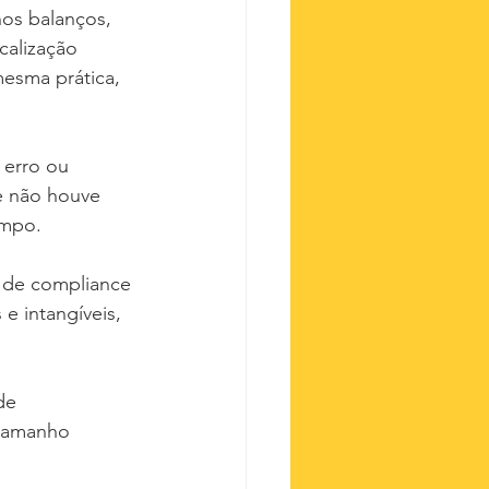
nos balanços, 
alização 
mesma prática, 
 erro ou 
e não houve 
empo.
e de compliance 
e intangíveis, 
de 
 tamanho 