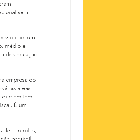
eram 
acional sem 
omisso com um 
o, médio e 
a dissimulação 
uma empresa do 
várias áreas 
te que emitem 
iscal. É um 
 de controles, 
ção contábil.