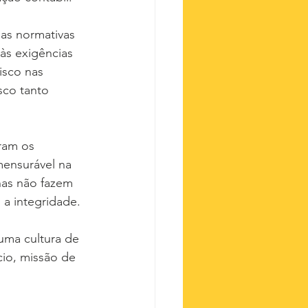
 as normativas 
às exigências 
isco nas 
sco tanto 
ram os 
mensurável na 
has não fazem 
a integridade.
uma cultura de 
io, missão de 