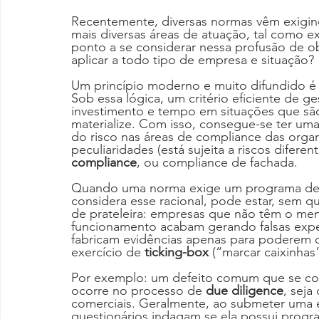
Recentemente, diversas normas vêm exigind
mais diversas áreas de atuação, tal como 
ponto a se considerar nessa profusão de ob
aplicar a todo tipo de empresa e situação?
Um princípio moderno e muito difundido é 
Sob essa lógica, um critério eficiente de ge
investimento e tempo em situações que são
materialize. Com isso, consegue-se ter um
do risco nas áreas de compliance das orga
peculiaridades (está sujeita a riscos difere
compliance
, ou compliance de fachada.
Quando uma norma exige um programa de 
considera esse racional, pode estar, sem
de prateleira: empresas que não têm o me
funcionamento acabam gerando falsas exp
fabricam evidências apenas para poderem 
exercício de 
ticking-box
 (“marcar caixinhas”
Por exemplo: um defeito comum que se co
ocorre no processo de 
due diligence
, seja
comerciais. Geralmente, ao submeter uma 
questionários indagam se ela possui progr