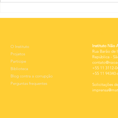
O nov
A educação
além dos
percentuais:
qualidade da
MEnU
Contato
despesa e
resultado.
Instituto Não 
O Instituto
Rua Barão de I
Projetos
República
-
Sã
Participe
contato@naoac
+55 11 3112-0
Biblioteca
+55 11 94340-
Blog contra a corrupção
Perguntas frequentes
Solicitações de
imprensa@mats