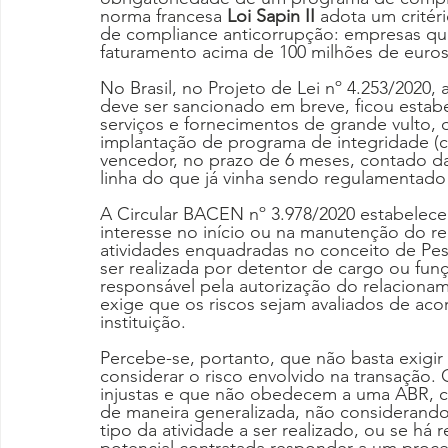
norma francesa 
Loi Sapin II 
adota um critér
de compliance anticorrupção: empresas qu
faturamento acima de 100 milhões de euros 
No Brasil, no Projeto de Lei nº 4.253/202
deve ser sancionado em breve, ficou estabe
serviços e fornecimentos de grande vulto, o
implantação de programa de integridade (co
vencedor, no prazo de 6 meses, contado d
linha do que já vinha sendo regulamentado
A Circular BACEN nº 3.978/2020 estabeleceu 
interesse no início ou na manutenção do r
atividades enquadradas no conceito de Pes
ser realizada por detentor de cargo ou funç
responsável pela autorização do relacion
exige que os riscos sejam avaliados de aco
instituição.
Percebe-se, portanto, que não basta exigir
considerar o risco envolvido na transação.
injustas e que não obedecem a uma ABR, 
de maneira generalizada, não considerand
tipo da atividade a ser realizado, ou se há 
potencial contratada responder a um proces