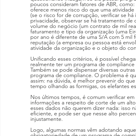
poucos consideram fatores de ABR, como: (i
oferece menos risco do que uma atividade d
(se o risco for de corrupção, verificar se há
privacidade, observar se há tratamento de 
volume do negócio (um contrato de mil reais
faturamento e tipo da organização (uma Eire
por ano é diferente de uma S/A com 5 mil fu
reputação (a empresa ou pessoa está envol
atividade da organização e o objeto do con
Unificando esses critérios, é possível cheg
realmente ter um programa de compliance e
Também se pode dispensar diversas outras 
programa de compliance. O problema é qu
assim: na dúvida, é melhor prevenir do qu
tempo olhando as formigas, os elefantes e
Nos últimos tempos, é comum verificar em
informações a respeito de corte de um alto
esses dados não querem dizer nada: isso n
eficiente, e pode ser que nesse alto perce
injustamente.
Logo, algumas normas vêm adotando aqueles
obrigatoriedade de um programa de complia