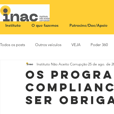
Instituto
O que fazemos
Patrocine/Doe/Apoie
Todos os posts
Outros veículos
VEJA
Poder 360
Instituto Não Aceito Corrupção
25 de ago. de 2
NOTA PÚBLICA
CEID
SBT News
Rádio Justi
Os progra
complianc
ser obrig