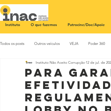
Instituto
O que fazemos
Patrocine/Doe/Apoie
Todos os posts
Outros veículos
VEJA
Poder 360
Instituto Não Aceito Corrupção
12 de jul. de 20
NOTA PÚBLICA
CEID
SBT News
Rádio Justi
Para gara
efetividad
regulame
lobby no B