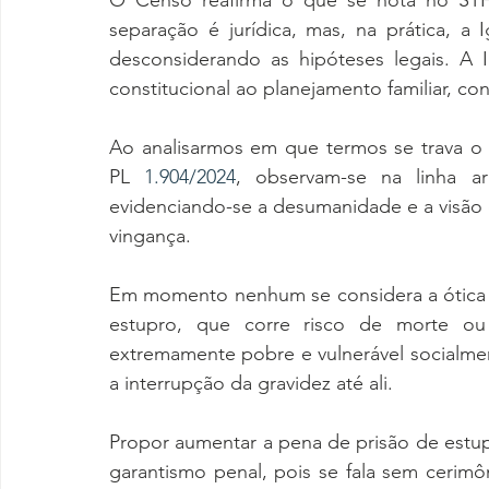
O Censo reafirma o que se nota no STF,
separação é jurídica, mas, na prática, a 
desconsiderando as hipóteses legais. A I
constitucional ao planejamento familiar, c
Ao analisarmos em que termos se trava o 
PL 
1.904/2024
, observam-se na linha arg
evidenciando-se a desumanidade e a visão d
vingança.
Em momento nenhum se considera a ótica d
estupro, que corre risco de morte ou
extremamente pobre e vulnerável socialmen
a interrupção da gravidez até ali.
Propor aumentar a pena de prisão de estupr
garantismo penal, pois se fala sem cerimô