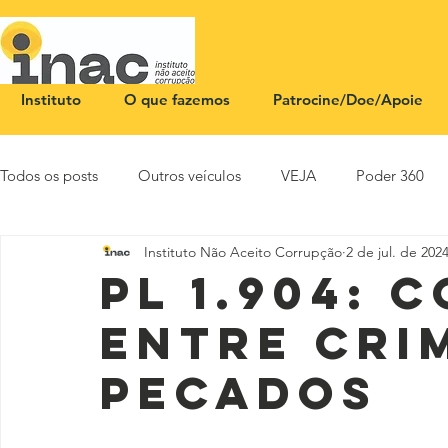
Instituto
O que fazemos
Patrocine/Doe/Apoie
Todos os posts
Outros veículos
VEJA
Poder 360
Instituto Não Aceito Corrupção
2 de jul. de 202
NOTA PÚBLICA
CEID
SBT News
Rádio Justi
PL 1.904: 
entre cri
pecados