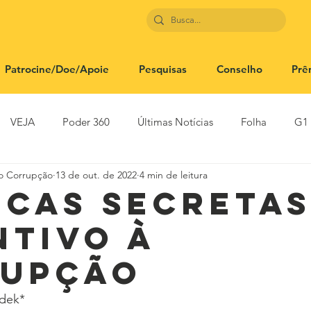
Patrocine/Doe/Apoie
Pesquisas
Conselho
Prê
VEJA
Poder 360
Últimas Notícias
Folha
G1
to Corrupção
13 de out. de 2022
4 min de leitura
SBT News
Rádio Justiça
Estadão
icas secretas
ntivo à
upção
adek*