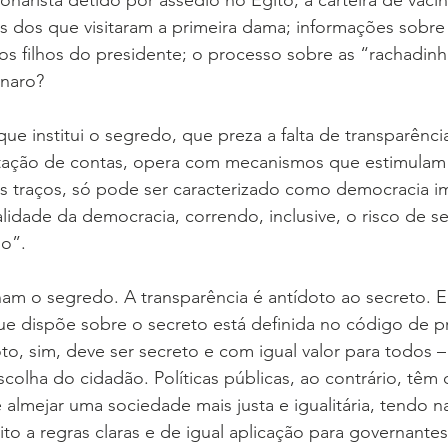
narista detido por assédio no Egito; a carteira de vaci
s dos que visitaram a primeira dama; informações sobre
os filhos do presidente; o processo sobre as “rachadinh
onaro?
ue institui o segredo, que preza a falta de transparênci
tação de contas, opera com mecanismos que estimulam 
s traços, só pode ser caracterizado como democracia im
idade da democracia, correndo, inclusive, o risco de ser
o”.
m o segredo. A transparência é antídoto ao secreto. 
que dispõe sobre o secreto está definida no código de pr
oto, sim, deve ser secreto e com igual valor para todos 
scolha do cidadão. Políticas públicas, ao contrário, têm 
 almejar uma sociedade mais justa e igualitária, tendo n
ito a regras claras e de igual aplicação para governante