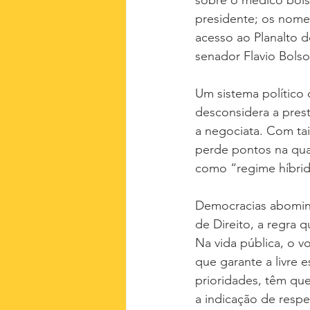
sobre o médico bolso
presidente; os nome
acesso ao Planalto d
senador Flavio Bols
Um sistema político q
desconsidera a pres
a negociata. Com tai
perde pontos na qual
como “regime híbrid
Democracias abomina
de Direito, a regra 
Na vida pública, o v
que garante a livre e
prioridades, têm que
a indicação de respe