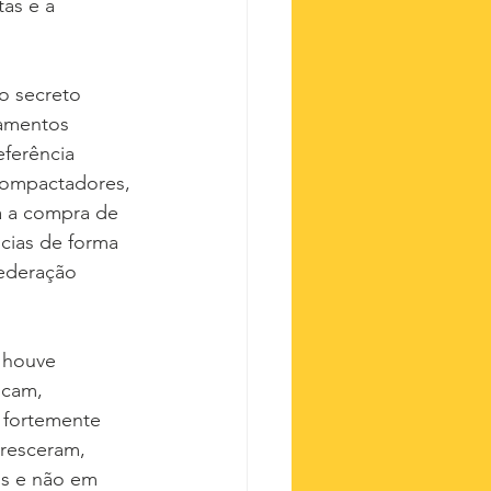
as e a 
o secreto 
pamentos 
eferência 
compactadores, 
a a compra de 
cias de forma 
ederação 
 houve 
icam, 
 fortemente 
resceram, 
os e não em 