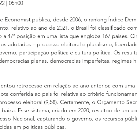
22 | 05h00
The Economist publica, desde 2006, o ranking Índice Dem
to, relativo ao ano de 2021, o Brasil foi classificado c
 a 47ª posição em uma lista que engloba 167 países. Ci
os adotados – processo eleitoral e pluralismo, liberdades
erno, participação política e cultura política. Os resul
democracias plenas, democracias imperfeitas, regimes hí
sentou retrocesso em relação ao ano anterior, com uma 
nota conferida ao país foi relativa ao critério funcionam
 processo eleitoral (9,58). Certamente, o Orçamento Secr
s baixa. Esse sistema, criado em 2020, resultou de um ac
esso Nacional, capturando o governo, os recursos públi
cidas em políticas públicas.