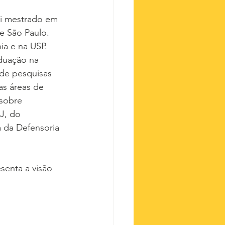
ui mestrado em 
e São Paulo. 
a e na USP. 
duação na 
 de pesquisas 
as áreas de 
 sobre 
J, do 
 da Defensoria 
senta a visão 