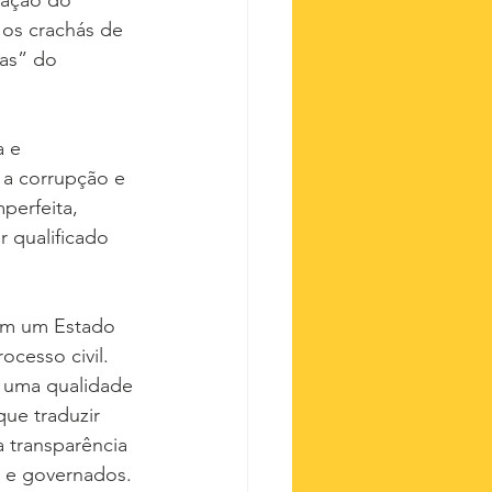
nação do 
 os crachás de 
as” do 
a e 
a corrupção e 
perfeita, 
 qualificado 
Em um Estado 
ocesso civil. 
– uma qualidade 
que traduzir 
a transparência 
s e governados.