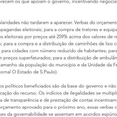
favorecem os que apoiam o governo, incentivando negociat
ularidades não tardaram a aparecer. Verbas do orçament
pagandas eleitorais; para a compra de tratores e equi
os eleitorais por preços até 259% acima dos valores de r
; para a compra e a distribuição de caminhões de lixo 
, para cidades com número reduzido de habitantes; par
 preços superfaturados; para a distribuição de ambulân
tamanho da população do município e da Unidade da F
 jornal O Estado de S.Paulo).
os políticos beneficiados são da base do governo e não
icação do recurso. Os indícios de ilegalidades se multipl
a de transparência e de prestação de contas incentivam
 orçamento aprovado para o próximo ano, essas verbas c
ses da governabilidade se assentam em acordos espúri