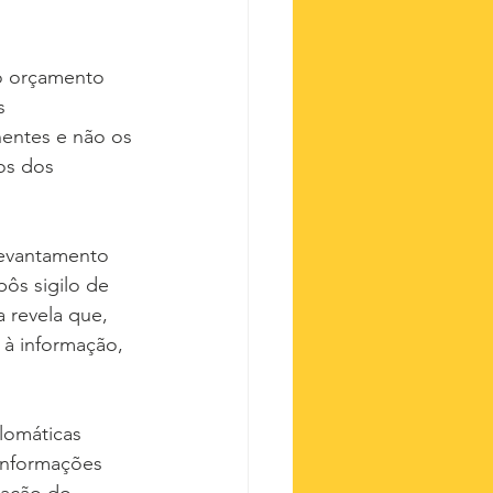
o orçamento 
s 
nentes e não os 
os dos 
levantamento 
pôs sigilo de 
 revela que, 
 à informação, 
lomáticas 
informações 