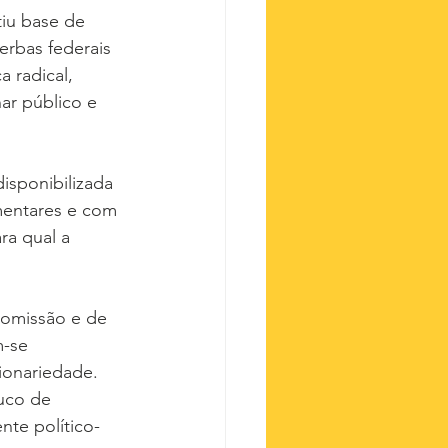
iu base de 
erbas federais 
 radical, 
ar público e 
isponibilizada 
mentares e com 
a qual a 
comissão e de 
-se 
ionariedade. 
uco de 
nte político-