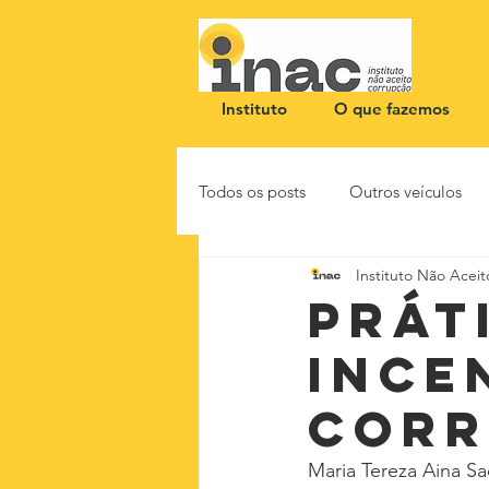
Instituto
O que fazemos
Todos os posts
Outros veículos
Instituto Não Acei
NOTA PÚBLICA
CEID
Prát
ince
corr
Maria Tereza Aina S