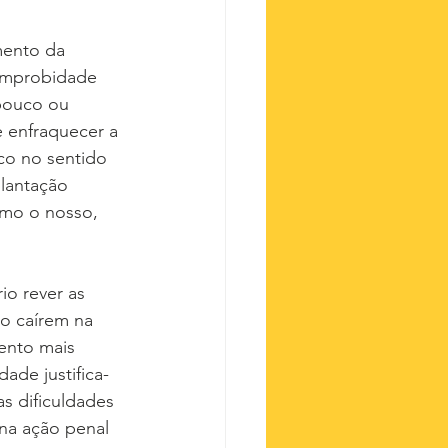
mento da 
 improbidade 
 pouco ou 
 enfraquecer a 
co no sentido 
plantação 
omo o nosso, 
io rever as 
o caírem na 
ento mais 
ade justifica-
s dificuldades 
 na ação penal 