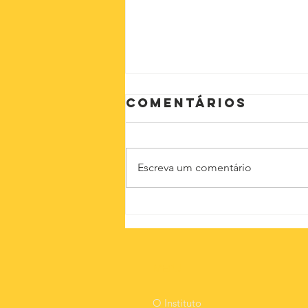
Comentários
Escreva um comentário
O novo normal
MEnU
O Instituto