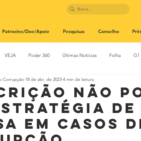
Patrocine/Doe/Apoie
Pesquisas
Conselho
Prê
VEJA
Poder 360
Últimas Notícias
Folha
G1
to Corrupção
18 de abr. de 2023
4 min de leitura
SBT News
Rádio Justiça
Estadão
crição não p
estratégia de
sa em casos d
upção