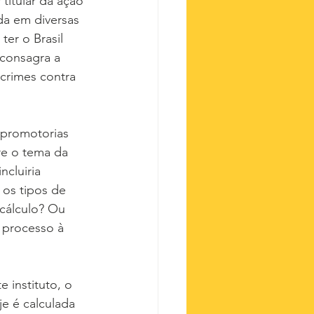
titular da ação 
da em diversas 
er o Brasil 
 consagra a 
crimes contra 
 promotorias 
re o tema da 
cluiria 
 os tipos de 
cálculo? Ou 
 processo à 
 instituto, o 
e é calculada 