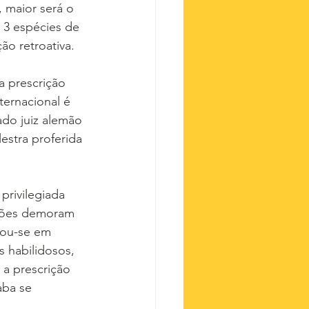
 maior será o 
 3 espécies de 
ão retroativa.
a prescrição 
ternacional é 
do juiz alemão 
estra proferida 
rivilegiada 
ações demoram 
mou-se em 
 habilidosos, 
a prescrição 
ba se 