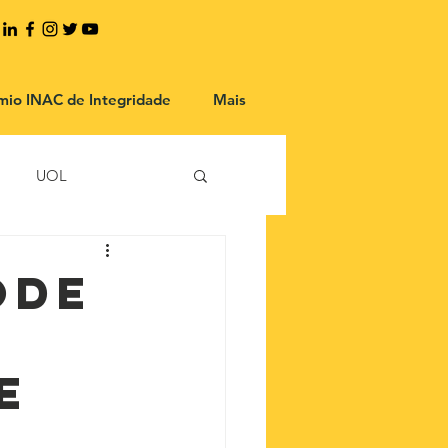
mio INAC de Integridade
Mais
UOL
ode
e