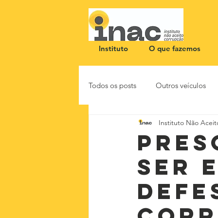
Instituto
O que fazemos
Todos os posts
Outros veículos
Instituto Não Acei
NOTA PÚBLICA
CEID
Pres
ser 
defe
corr