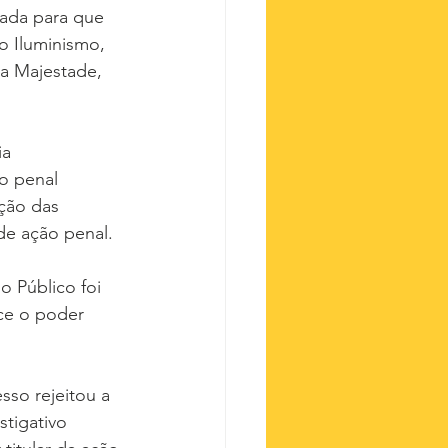
iada para que 
o Iluminismo, 
a Majestade, 
a 
o penal 
ção das 
 de ação penal.
o Público foi 
rce o poder 
so rejeitou a 
tigativo 