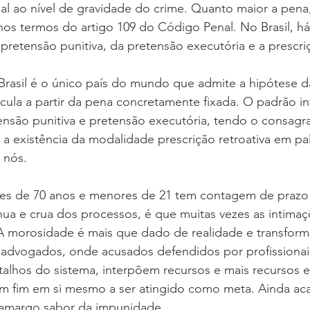
l ao nível de gravidade do crime. Quanto maior a pena,
 nos termos do artigo 109 do Código Penal. No Brasil, há
 pretensão punitiva, da pretensão executória e a prescriç
Brasil é o único país do mundo que admite a hipótese d
alcula a partir da pena concretamente fixada. O padrão in
nsão punitiva e pretensão executória, tendo o consagra
 existência da modalidade prescrição retroativa em pal
 nós.
res de 70 anos e menores de 21 tem contagem de prazo p
ua e crua dos processos, é que muitas vezes as intim
A morosidade é mais que dado de realidade e transfor
 advogados, onde acusados defendidos por profissionais
lhos do sistema, interpõem recursos e mais recursos e 
m fim em si mesmo a ser atingido como meta. Ainda aca
amargo sabor da impunidade.