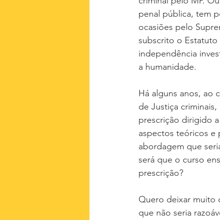
criminal pelo MP. Ou 
penal pública, tem p
ocasiões pelo Suprem
subscrito o Estatuto
independência invest
a humanidade.
Há alguns anos, ao c
de Justiça criminai
prescrição dirigido 
aspectos teóricos e 
abordagem que seriam
será que o curso en
prescrição?
Quero deixar muito c
que não seria razoáv