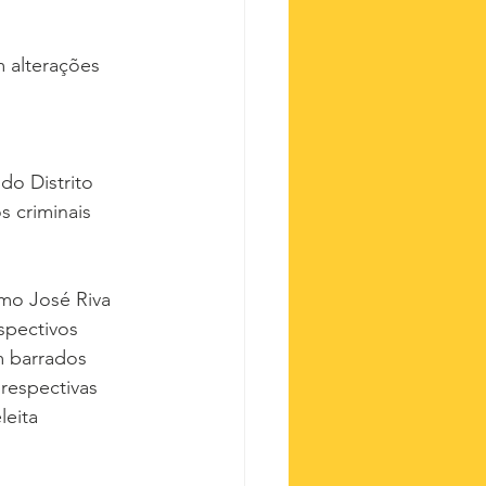
 alterações 
o Distrito 
s criminais 
mo José Riva 
pectivos 
m barrados 
respectivas 
eita 