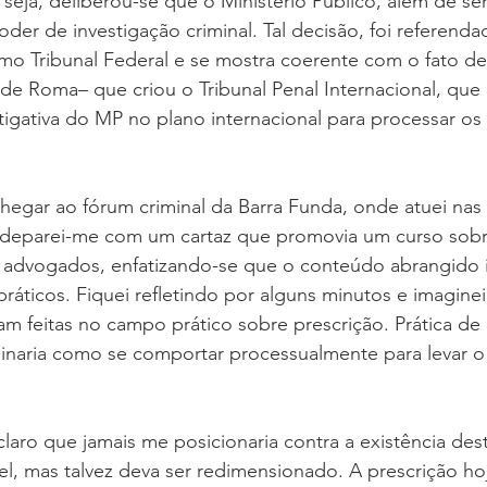
seja, deliberou-se que o Ministério Público, além de ser 
oder de investigação criminal. Tal decisão, foi referenda
o Tribunal Federal e se mostra coerente com o fato de t
 de Roma– que criou o Tribunal Penal Internacional, que
igativa do MP no plano internacional para processar os 
hegar ao fórum criminal da Barra Funda, onde atuei nas
s, deparei-me com um cartaz que promovia um curso sob
a advogados, enfatizando-se que o conteúdo abrangido in
práticos. Fiquei refletindo por alguns minutos e imaginei
 feitas no campo prático sobre prescrição. Prática de 
sinaria como se comportar processualmente para levar o
laro que jamais me posicionaria contra a existência deste
el, mas talvez deva ser redimensionado. A prescrição hoj