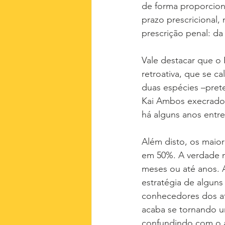
de forma proporciona
prazo prescricional,
prescrição penal: da
Vale destacar que o 
retroativa, que se c
duas espécies –prete
Kai Ambos execrado a
há alguns anos entre
Além disto, os maio
em 50%. A verdade n
meses ou até anos. 
estratégia de alguns
conhecedores dos ata
acaba se tornando u
confundindo com o 