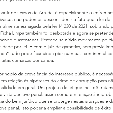
partir dos casos de Arruda, é especialmente o enfrenta
iverso, não podemos desconsiderar o fato que a lei de
literalmente esmagada pela lei 14.230 de 2021, sobrando
a Ficha Limpa também foi desbotada e agora se pretende
iminando quarentenas. Percebe-se nítido movimento políti
idade por lei. E com o juiz de garantias, sem prévia im
ada” tudo pode ficar ainda pior num país continental c
uitas comarcas por canoa.
princípio da prevalência do interesse público, é necessár
 em relação às hipóteses do crime de corrupção para nã
alidade em geral. Um projeto de lei que lhes dê tratam
 vista punitivo penal, assim como em relação à improbid
cia do bem jurídico que se protege nestas situações e da
rova penal. Isto poderia ampliar a possibilidade de êxito