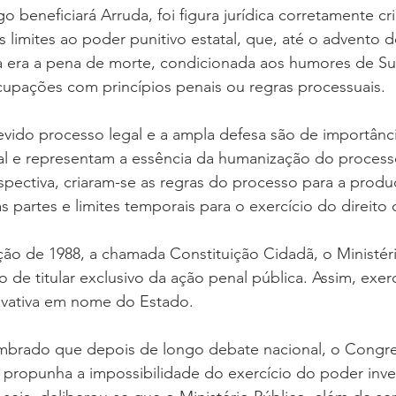
o beneficiará Arruda, foi figura jurídica corretamente cr
 limites ao poder punitivo estatal, que, até o advento d
ra era a pena de morte, condicionada aos humores de Su
upações com princípios penais ou regras processuais.
evido processo legal e a ampla defesa são de importânci
al e representam a essência da humanização do process
pectiva, criaram-se as regras do processo para a produ
as partes e limites temporais para o exercício do direito
ição de 1988, a chamada Constituição Cidadã, o Ministéri
o de titular exclusivo da ação penal pública. Assim, exe
rivativa em nome do Estado.
brado que depois de longo debate nacional, o Congres
propunha a impossibilidade do exercício do poder inves