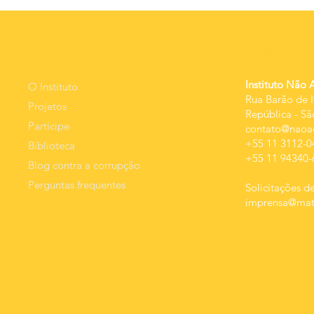
minimiza o
começ
crime de
carna
estupro
MEnU
Contato
Instituto Não 
O Instituto
Rua Barão de I
Projetos
República
-
Sã
Participe
contato@naoac
+55 11 3112-0
Biblioteca
+55 11 94340-
Blog contra a corrupção
Perguntas frequentes
Solicitações de
imprensa@mats