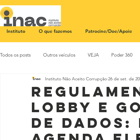
Instituto
O que fazemos
Patrocine/Doe/Apoie
Todos os posts
Outros veículos
VEJA
Poder 360
Instituto Não Aceito Corrupção
26 de set. de 2
NOTA PÚBLICA
CEID
SBT News
Rádio Justi
Regulame
lobby e g
de dados:
Agenda El