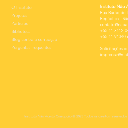
resultado.
Instituto Não 
O Instituto
Rua Barão de I
Projetos
República
-
Sã
Participe
contato@naoac
+55 11 3112-0
Biblioteca
+55 11 94340-
Blog contra a corrupção
Perguntas frequentes
Solicitações de
imprensa@mats
Instituto Não Aceito Corrupção © 2025 Todos os direitos reservados 