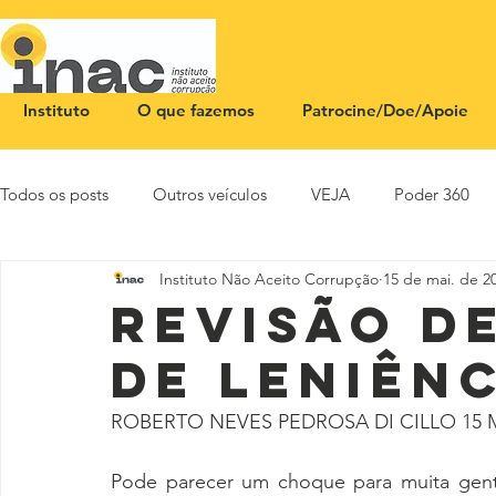
Instituto
O que fazemos
Patrocine/Doe/Apoie
Todos os posts
Outros veículos
VEJA
Poder 360
Instituto Não Aceito Corrupção
15 de mai. de 2
NOTA PÚBLICA
CEID
SBT News
Rádio Justi
Revisão d
de leniên
ROBERTO NEVES PEDROSA DI CILLO 15 MAI
Pode parecer um choque para muita gente