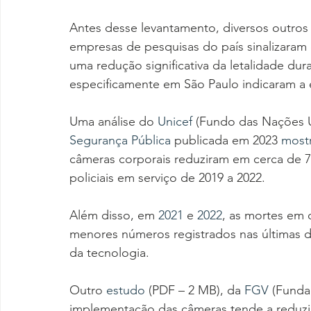
Antes desse levantamento, diversos outros 
empresas de pesquisas do país sinalizara
uma redução significativa da letalidade dura
especificamente em São Paulo indicaram a 
Uma análise do 
Unicef
 (Fundo das Nações U
Segurança Pública
 publicada em 2023 
most
câmeras corporais reduziram em cerca de 
policiais em serviço de 2019 a 2022.
Além disso, em 
2021
 e 
2022
, as mortes em 
menores números registrados nas últimas 
da tecnologia.
Outro 
estudo
 (PDF – 2 MB), da 
FGV
 (Funda
implementação das câmeras tende a reduzir 