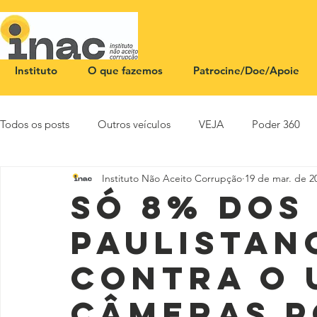
Instituto
O que fazemos
Patrocine/Doe/Apoie
Todos os posts
Outros veículos
VEJA
Poder 360
Instituto Não Aceito Corrupção
19 de mar. de 2
NOTA PÚBLICA
CEID
SBT News
Rádio Justi
Só 8% dos
paulistan
contra o 
câmeras p