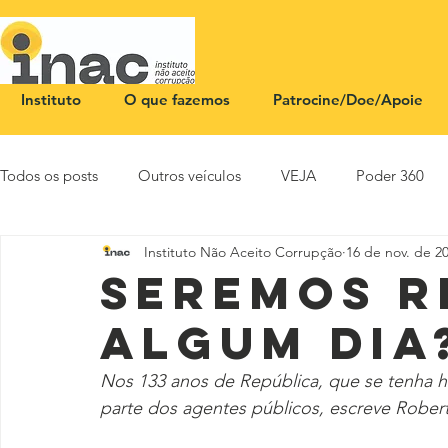
Instituto
O que fazemos
Patrocine/Doe/Apoie
Todos os posts
Outros veículos
VEJA
Poder 360
Instituto Não Aceito Corrupção
16 de nov. de 2
NOTA PÚBLICA
CEID
SBT News
Rádio Justi
Seremos R
algum dia
Nos 133 anos de República, que se tenha h
parte dos agentes públicos, escreve Robert