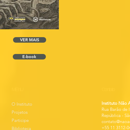
VER MAIS
E-book
MEnU
Contato
Instituto Não 
O Instituto
Rua Barão de I
Projetos
República
-
Sã
Participe
contato@naoac
+55 11 3112-0
Biblioteca