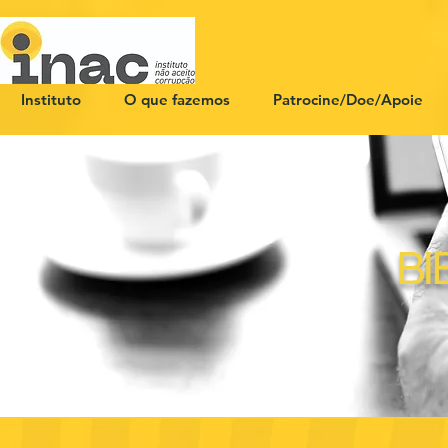
Instituto
O que fazemos
Patrocine/Doe/Apoie
BI