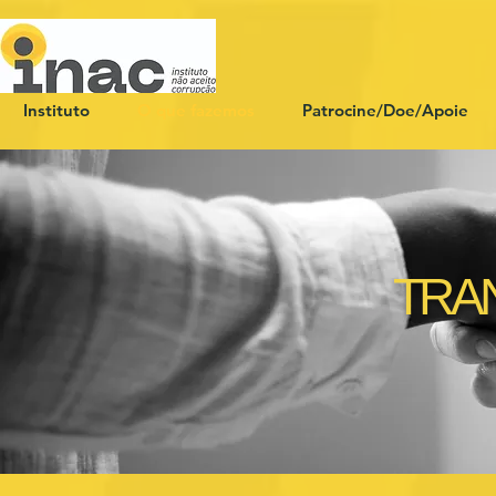
Instituto
O que fazemos
Patrocine/Doe/Apoie
TRAN