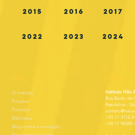
2015
2016
2017
2022
2023
2024
MEnU
Contato
Instituto Não 
O Instituto
Rua Barão de I
Projetos
República
-
Sã
Participe
contato@naoac
+55 11 3112-0
Biblioteca
+55 11 94340-
Blog contra a corrupção
Perguntas frequentes