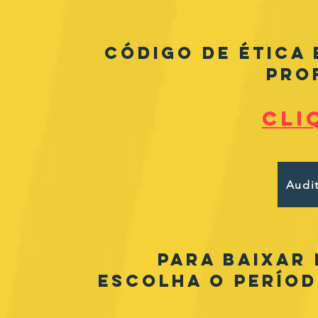
CÓDIGO DE ÉTICA
PRO
cli
Audit
Para baixar
escolha o períod