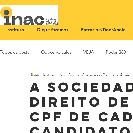
Instituto
O que fazemos
Patrocine/Doe/Apoie
Todos os posts
Outros veículos
VEJA
Poder 360
Instituto Não Aceito Corrupção
9 de jun.
4 min d
NOTA PÚBLICA
CEID
SBT News
Rádio Justi
A socieda
direito de
CPF de ca
candidato