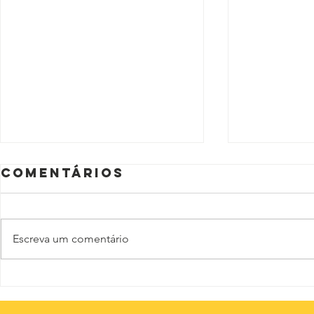
Comentários
Escreva um comentário
O novo normal
Os ho
caver