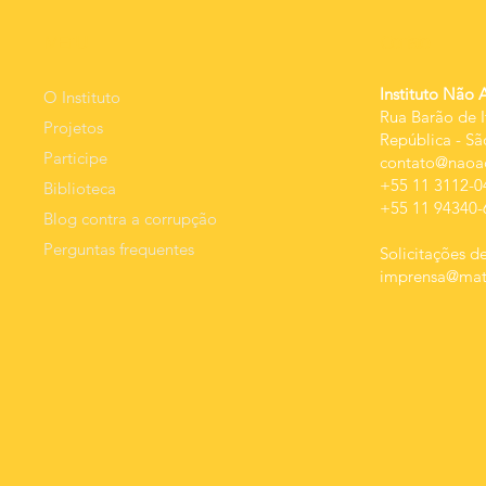
ainda
que m
MEnU
Contato
não s
- pode
Instituto Não 
O Instituto
Rua Barão de I
Projetos
República
-
Sã
Participe
contato@naoac
+55 11 3112-0
Biblioteca
+55 11 94340-
Blog contra a corrupção
Perguntas frequentes
Solicitações de
imprensa@mats