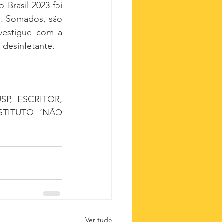
rasil 2023 foi 
s. Somados, são 
vestigue com a 
 desinfetante.
, ESCRITOR, 
TITUTO ‘NÃO 
Ver tudo