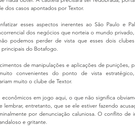
e nada obter. A cautela precisará ser redobrada, porta
ade dos casos apontados por Textor.
nfatizar esses aspectos inerentes ao São Paulo e Pal
ncorrencial dos negócios que norteia o mundo privado, 
 não podemos perder de vista que esses dois clubes
e principais do Botafogo.
cimentos de manipulações e aplicações de punições, pr
muito convenientes do ponto de vista estratégico, 
iariam muito o clube de Textor.
s econômicos em jogo aqui, o que não significa obviame
e lembrar, entretanto, que se ele estiver fazendo acusaçõ
iminalmente por denunciação caluniosa. O conflito de i
andaloso e gritante.