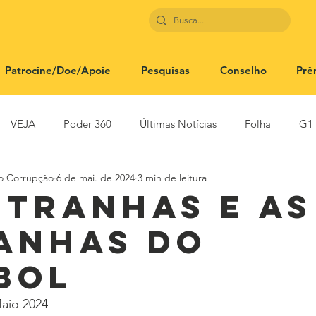
Patrocine/Doe/Apoie
Pesquisas
Conselho
Prê
VEJA
Poder 360
Últimas Notícias
Folha
G1
to Corrupção
6 de mai. de 2024
3 min de leitura
SBT News
Rádio Justiça
Estadão
ntranhas e as
anhas do
bol
aio 2024 