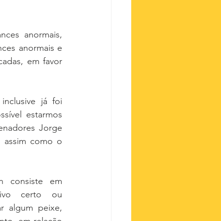
nces anormais, 
nces anormais e 
adas, em favor 
clusive já foi 
sível estarmos 
enadores Jorge 
, assim como o 
n consiste em 
tivo certo ou 
r algum peixe, 