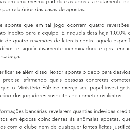
ias em uma mesma partida e as apostas exatamente dela
o por relatórios das casas de apostas.
 aponte que em tal jogo ocorram quatro reversões d
fato inédito para a equipe. E naquela data haja 1.000%
a de quatro reversões de laterais contra aquela específ
ícios é significativamente incriminadora e gera enca
a-cabeça.
rificar se além disso Textor aponta o dedo para desvio
 precisa, afirmando quais pessoas concretas cometer
que o Ministério Público exerça seu papel investigativ
cário dos jogadores suspeitos de cometer os ilícitos.
formações bancárias revelarem quantias indevidas credi
itos em épocas coincidentes às anômalas apostas, qu
s com o clube nem de quaisquer fontes lícitas justificá