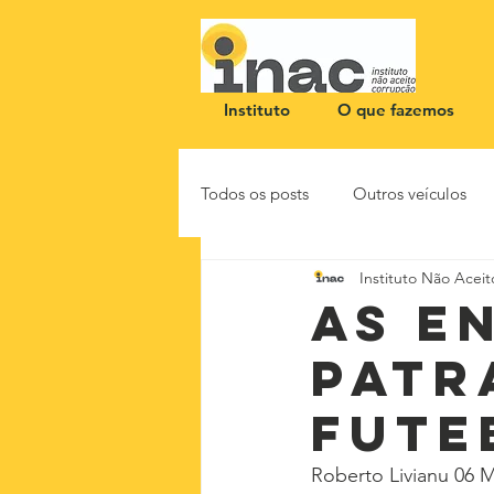
Instituto
O que fazemos
Todos os posts
Outros veículos
Instituto Não Acei
NOTA PÚBLICA
CEID
As e
patr
fute
Roberto Livianu 06 M