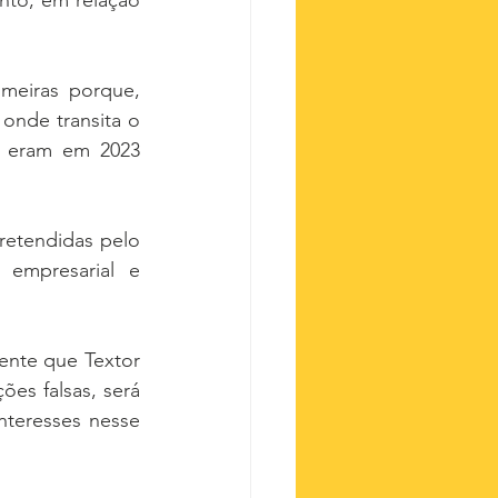
nto, em relação 
meiras porque, 
onde transita o 
 eram em 2023 
etendidas pelo 
empresarial e 
nte que Textor 
es falsas, será 
nteresses nesse 