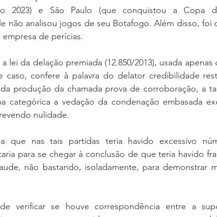
rão 2023) e São Paulo (que conquistou a Copa do 
e não analisou jogos de seu Botafogo. Além disso, foi o
 empresa de perícias.
 a lei da delação premiada (12.850/2013), usada apenas 
e caso, confere à palavra do delator credibilidade restr
da produção da chamada prova de corroboração, a tal
rma categórica a vedação da condenação embasada exc
prevendo nulidade.
a que nas tais partidas teria havido excessivo núm
aria para se chegar à conclusão de que teria havido fra
raude, não bastando, isoladamente, para demonstrar m
e verificar se houve correspondência entre a supos