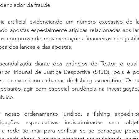
videnciador da fraude.
ia artificial evidenciando um número excessivo de la
ndo apostas especialmente atípicas relacionadas aos la
as comprovando movimentações financeiras não justific
oca dos lances e das apostas.
candalizada diante dos anúncios de Textor, o qual in
ior Tribunal de Justiça Desportiva (STJD), pois é pos
 se convencionou chamar de fishing expedition. Os s
ecisarão agir com especial prudência na investigação
blico.
r nosso ordenamento jurídico, a fishing expeditio
igações especulativas indiscriminadas sem obje
 a rede ao mar para verificar se se consegue pesca