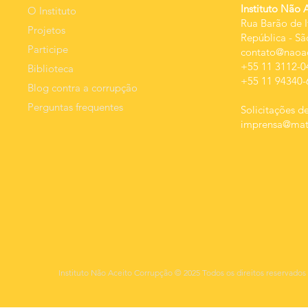
Instituto Não 
O Instituto
Rua Barão de I
Projetos
República
-
Sã
Participe
contato@naoac
+55 11 3112-0
Biblioteca
+55 11 94340-
Blog contra a corrupção
Perguntas frequentes
Solicitações de
imprensa@mats
Instituto Não Aceito Corrupção © 2025 Todos os direitos reservados 