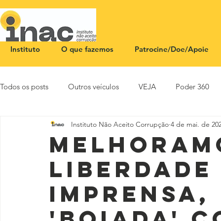
Instituto
O que fazemos
Patrocine/Doe/Apoie
Todos os posts
Outros veículos
VEJA
Poder 360
Instituto Não Aceito Corrupção
4 de mai. de 20
NOTA PÚBLICA
CEID
SBT News
Rádio Justi
Melhoram
liberdade
imprensa,
'boiada' 