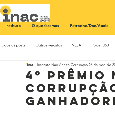
Instituto
O que fazemos
Patrocine/Doe/Apoie
Todos os posts
Outros veículos
VEJA
Poder 360
Instituto Não Aceito Corrupção
26 de mar. de 2
NOTA PÚBLICA
CEID
SBT News
Rádio Justi
4º Prêmio
Corrupçã
ganhador