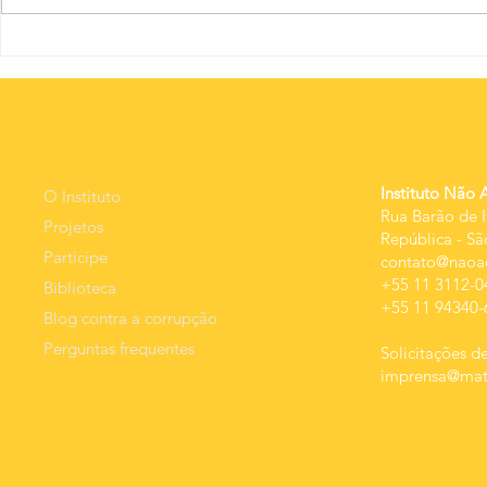
O nov
A educação
além dos
percentuais:
qualidade da
MEnU
Contato
despesa e
resultado.
Instituto Não 
O Instituto
Rua Barão de I
Projetos
República
-
Sã
Participe
contato@naoac
+55 11 3112-0
Biblioteca
+55 11 94340-
Blog contra a corrupção
Perguntas frequentes
Solicitações de
imprensa@mats