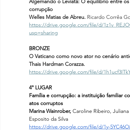
Algemando o Leviatã: O equilíbrio entre 
corrupção
Welles Matias de Abreu.
 Ricardo Corrêa Go
https://drive.google.com/file/d/1z1v_R
usp=sharing
BRONZE
O Vaticano como novo ator no cenário antic
Thais Hardman Corazza. 
https://drive.google.com/file/d/1h1ucf3IT
4º LUGAR
Família e corrupção: a instituição familia
atos corruptos
Marina Wainrober,
 Caroline Ribeiro, Juliana
Esposito da Silva 
https://drive.google.com/file/d/1y-5YC4