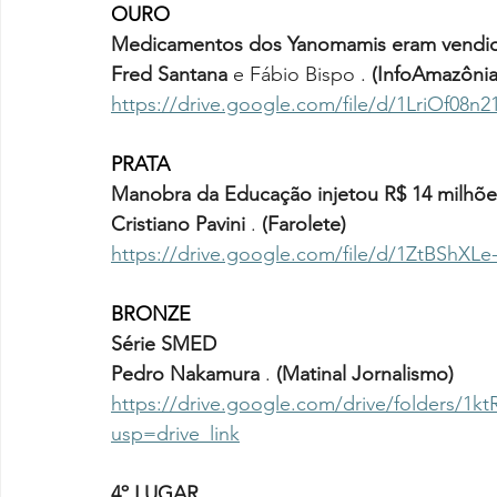
OURO
Medicamentos dos Yanomamis eram vendid
Fred Santana
 e Fábio Bispo . 
(InfoAmazônia
https://drive.google.com/file/d/1LriOf0
PRATA
Manobra da Educação injetou R$ 14 milhõe
Cristiano Pavini
 . 
(Farolete)
https://drive.google.com/file/d/1ZtBShX
BRONZE
Série SMED 
Pedro Nakamura
 . 
(Matinal Jornalismo)
https://drive.google.com/drive/folders
usp=drive_link
4º LUGAR