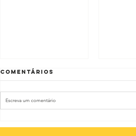
Comentários
Escreva um comentário
O nov
A educação
além dos
percentuais: