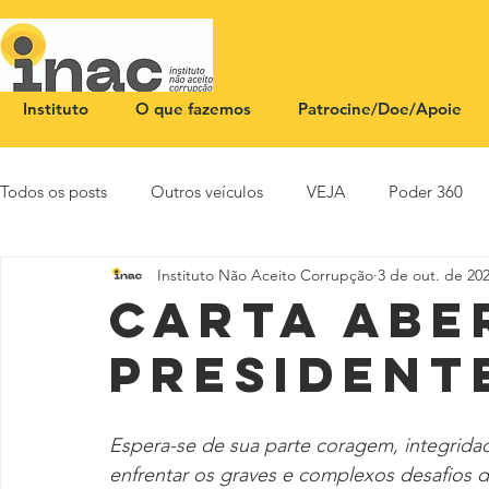
Instituto
O que fazemos
Patrocine/Doe/Apoie
Todos os posts
Outros veículos
VEJA
Poder 360
Instituto Não Aceito Corrupção
3 de out. de 20
NOTA PÚBLICA
CEID
SBT News
Rádio Justi
Carta abe
president
Espera-se de sua parte coragem, integridad
enfrentar os graves e complexos desafios 