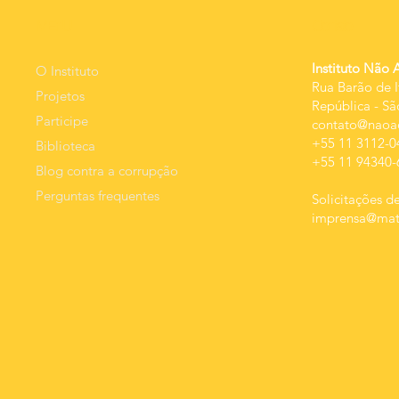
qualidade da
MEnU
Contato
despesa e
resultado.
Instituto Não 
O Instituto
Rua Barão de I
Projetos
República
-
Sã
Participe
contato@naoac
+55 11 3112-0
Biblioteca
+55 11 94340-
Blog contra a corrupção
Perguntas frequentes
Solicitações de
imprensa@mats