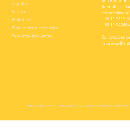
Rua Barão de I
Projetos
República
-
Sã
Participe
contato@naoac
+55 11 3112-0
Biblioteca
+55 11 94340-
Blog contra a corrupção
Perguntas frequentes
Solicitações de
imprensa@mats
Instituto Não Aceito Corrupção © 2025 Todos os direitos reservados 