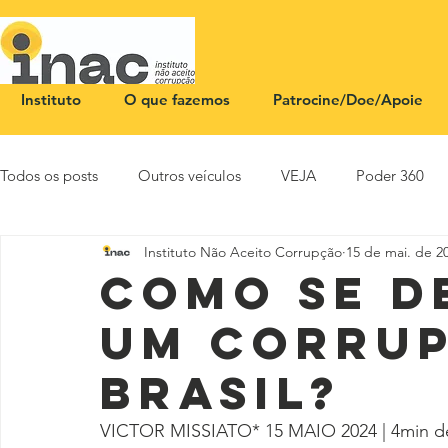
Instituto
O que fazemos
Patrocine/Doe/Apoie
Todos os posts
Outros veículos
VEJA
Poder 360
Instituto Não Aceito Corrupção
15 de mai. de 2
NOTA PÚBLICA
CEID
SBT News
Rádio Justi
Como se d
um corru
Brasil?
VICTOR MISSIATO* 15 MAIO 2024 | 4min de