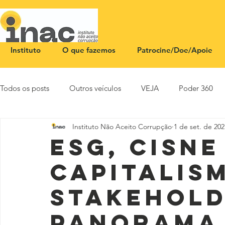
Instituto
O que fazemos
Patrocine/Doe/Apoie
Todos os posts
Outros veículos
VEJA
Poder 360
Instituto Não Aceito Corrupção
1 de set. de 202
NOTA PÚBLICA
CEID
SBT News
Rádio Justi
ESG, Cisne
capitalis
stakehold
panorama