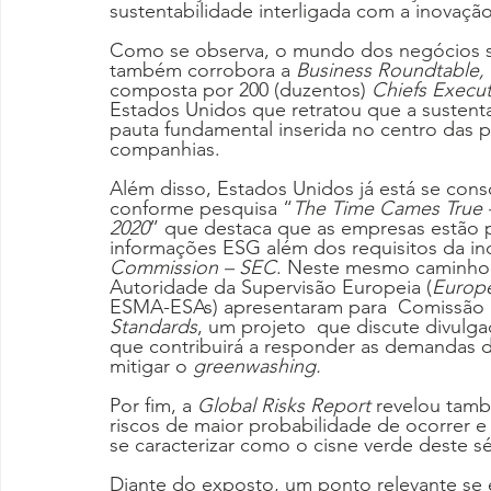
sustentabilidade interligada com a inovação
Como se observa, o mundo dos negócios se
também corrobora a 
Business Roundtable,
composta por 200 (duzentos) 
Chiefs Execut
Estados Unidos que retratou que a sustenta
pauta fundamental inserida no centro das p
companhias.
Além disso, Estados Unidos já está se con
conforme pesquisa “
The Time Cames True –
2020
” que destaca que as empresas estão 
informações ESG além dos requisitos da ind
Commission – SEC
. Neste mesmo caminho,
Autoridade da Supervisão Europeia (
Europe
ESMA-ESAs) apresentaram para  Comissão 
Standards
, um projeto  que discute divulga
que contribuirá a responder as demandas do
mitigar o 
greenwashing.
Por fim, a 
Global Risks Report
 revelou tamb
riscos de maior probabilidade de ocorrer 
se caracterizar como o cisne verde deste s
Diante do exposto, um ponto relevante se 