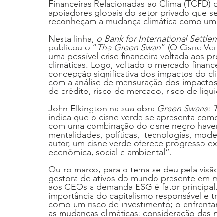
Financeiras Relacionadas ao Clima (TCFD) 
apoiadores globais do setor privado que 
reconheçam a mudança climática como um r
Nesta linha,
 o Bank for International Settle
publicou o “
The Green Swan
” (O Cisne Ve
uma possível crise financeira voltada aos 
climáticas. Logo, voltado o mercado finan
concepção significativa dos impactos do cli
com a análise de mensuração dos impactos n
de crédito, risco de mercado, risco de liqui
John Elkington na sua obra 
Green Swans: T
indica que o cisne verde se apresenta co
com uma combinação do cisne negro haver
mentalidades, políticas,  tecnologias, mode
autor, um cisne verde oferece progresso ex
econômica, social e ambiental”.
Outro marco, para o tema se deu pela visã
gestora de ativos do mundo presente em ma
aos CEOs a demanda ESG é fator principa
importância do capitalismo responsável e tr
como um risco de investimento; o enfrenta
as mudanças climáticas; consideração das n