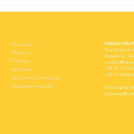
O nov
A educação
além dos
percentuais:
qualidade da
MEnU
Contato
despesa e
resultado.
Instituto Não 
O Instituto
Rua Barão de I
Projetos
República
-
Sã
Participe
contato@naoac
+55 11 3112-0
Biblioteca
+55 11 94340-
Blog contra a corrupção
Perguntas frequentes
Solicitações de
imprensa@mats