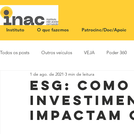
Instituto
O que fazemos
Patrocine/Doe/Apoie
Todos os posts
Outros veículos
VEJA
Poder 360
1 de ago. de 2021
3 min de leitura
NOTA PÚBLICA
CEID
SBT News
Rádio Justi
ESG: Como
investime
impactam 