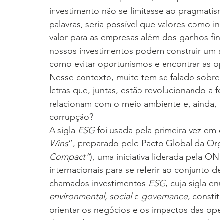
investimento não se limitasse ao pragmati
palavras, seria possível que valores como i
valor para as empresas além dos ganhos fi
nossos investimentos podem construir um a
como evitar oportunismos e encontrar as o
Nesse contexto, muito tem se falado sobre
letras que, juntas, estão revolucionando a
relacionam com o meio ambiente e, ainda,
corrupção?
A sigla 
ESG 
foi usada pela primeira vez em
Wins
”, preparado pelo Pacto Global da Or
Compact”
), uma iniciativa liderada pela 
internacionais para se referir ao conjunto 
chamados investimentos 
ESG
, cuja sigla e
environmental, social 
e 
governance
, consti
orientar os negócios e os impactos das op