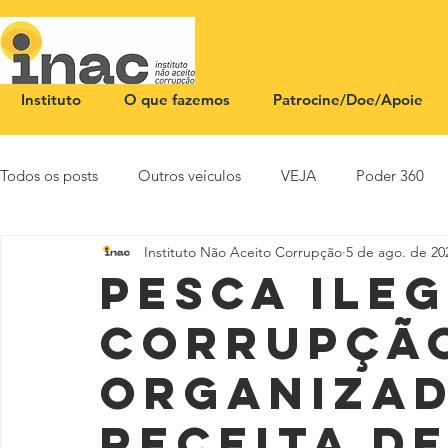
Instituto
O que fazemos
Patrocine/Doe/Apoie
Todos os posts
Outros veículos
VEJA
Poder 360
Instituto Não Aceito Corrupção
5 de ago. de 20
NOTA PÚBLICA
CEID
SBT News
Rádio Justi
Pesca ileg
corrupção
organizad
receita d