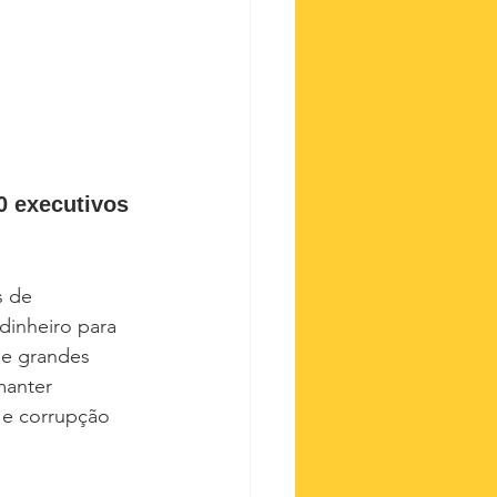
0 executivos 
 de 
dinheiro para 
de grandes 
manter 
 e corrupção 