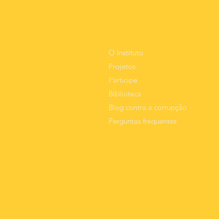
Corrupção é
vítima de
MEnU
falsificação
criminosa de
O Instituto
logomarca e
Projetos
assinatura
Participe
Biblioteca
Blog contra a corrupção
Perguntas frequentes