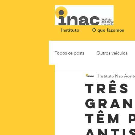
Instituto
O que fazemos
Todos os posts
Outros veículos
Instituto Não Acei
NOTA PÚBLICA
CEID
Três
gran
têm 
anti