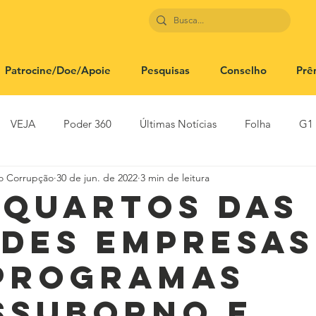
Patrocine/Doe/Apoie
Pesquisas
Conselho
Prê
VEJA
Poder 360
Últimas Notícias
Folha
G1
to Corrupção
30 de jun. de 2022
3 min de leitura
SBT News
Rádio Justiça
Estadão
 quartos das
des empresas
programas
ssuborno e