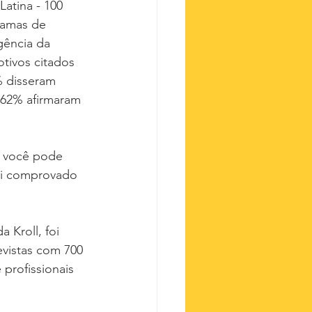
atina - 100 
ramas de 
gência da 
tivos citados 
% disseram 
e 62% afirmaram 
e você pode 
foi comprovado 
Kroll, foi 
vistas com 700 
 profissionais 