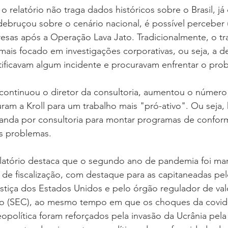
o relatório não traga dados históricos sobre o Brasil, já 
 debruçou sobre o cenário nacional, é possível percebe
sas após a Operação Lava Jato. Tradicionalmente, o tra
 mais focado em investigações corporativas, ou seja, a d
tificavam algum incidente e procuravam enfrentar o pro
continuou o diretor da consultoria, aumentou o número 
uram a Kroll para um trabalho mais "pró-ativo". Ou seja,
nda por consultoria para montar programas de confor
s problemas.
relatório destaca que o segundo ano de pandemia foi m
de fiscalização, com destaque para as capitaneadas pel
tiça dos Estados Unidos e pelo órgão regulador de val
no (SEC), ao mesmo tempo em que os choques da covid-
política foram reforçados pela invasão da Ucrânia pela