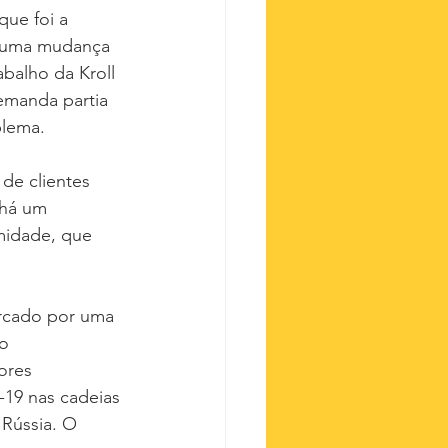
que foi a 
r uma mudança 
balho da Kroll 
emanda partia 
blema.
de clientes 
 há um 
midade, que 
arcado por uma 
o 
ores 
19 nas cadeias 
 Rússia. O 