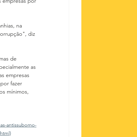
s empresas por 
nhias, na 
orrupção", diz 
mas de 
pecialmente as 
as empresas 
por fazer 
tos mínimos, 
as-antissuborno-
html)