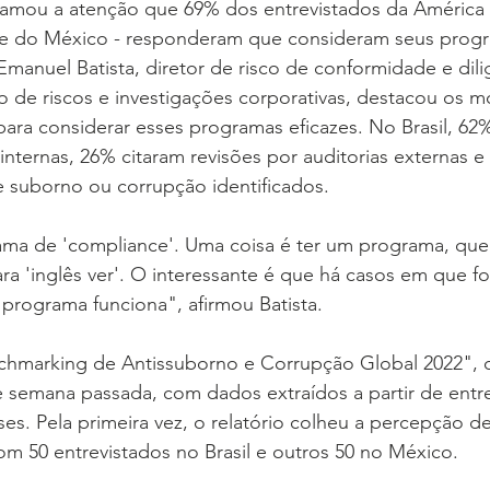
hamou a atenção que 69% dos entrevistados da América L
l e do México - responderam que consideram seus prog
Emanuel Batista, diretor de risco de conformidade e dili
o de riscos e investigações corporativas, destacou os mo
para considerar esses programas eficazes. No Brasil, 62
 internas, 26% citaram revisões por auditorias externas 
e suborno ou corrupção identificados.
ama de 'compliance'. Uma coisa é ter um programa, qu
para 'inglês ver'. O interessante é que há casos em que 
 programa funciona", afirmou Batista.
hmarking de Antissuborno e Corrupção Global 2022", da 
 semana passada, com dados extraídos a partir de entre
es. Pela primeira vez, o relatório colheu a percepção de
om 50 entrevistados no Brasil e outros 50 no México.