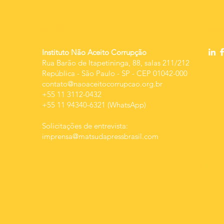
no
re
Contato
Siga-
da
im
Instituto Não Aceito Corrupção
Rua Barão de Itapetininga, 88, salas 211/212
República
-
São Paulo - SP - CEP 01042-000
contato@naoaceitocorrupcao.org.br
+55 11 3112-0432
+55 11 94340-6321 (WhatsApp)
Solicitações de entrevista:
imprensa@matsudapressbrasil.com