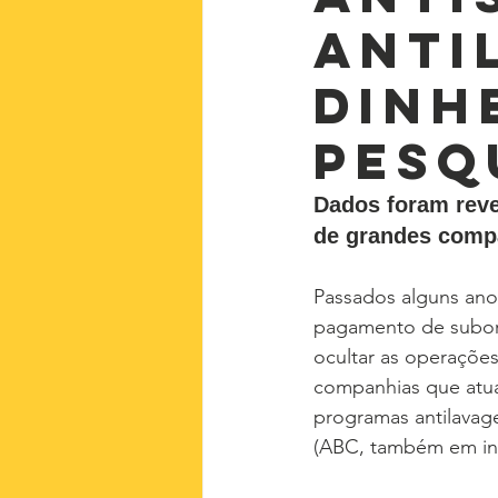
anti
dinh
pesq
Dados foram reve
de grandes comp
Passados alguns ano
pagamento de suborn
ocultar as operações
companhias que atua
programas antilavage
(ABC, também em ing