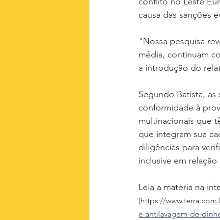
conflito no Leste Eu
causa das sanções ec
"Nossa pesquisa reve
média, continuam con
a introdução do relat
Segundo Batista, as
conformidade à prov
multinacionais que 
que integram sua cad
diligências para ver
inclusive em relação
Leia a matéria na ínt
(https://www.terra.co
e-antilavagem-de-dinh