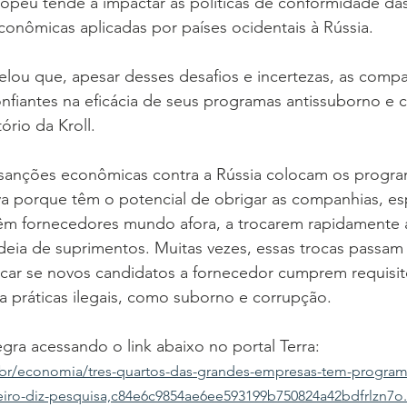
ropeu tende a impactar as políticas de conformidade da
onômicas aplicadas por países ocidentais à Rússia.
lou que, apesar desses desafios e incertezas, as compa
fiantes na eficácia de seus programas antissuborno e c
ório da Kroll.
 sanções econômicas contra a Rússia colocam os progra
a porque têm o potencial de obrigar as companhias, es
têm fornecedores mundo afora, a trocarem rapidamente 
eia de suprimentos. Muitas vezes, essas trocas passam 
ificar se novos candidatos a fornecedor cumprem requisi
 a práticas ilegais, como suborno e corrupção.
egra acessando o link abaixo no portal Terra:
m.br/economia/tres-quartos-das-grandes-empresas-tem-program
eiro-diz-pesquisa,c84e6c9854ae6ee593199b750824a42bdfrlzn7o.