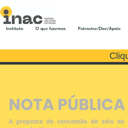
Instituto
O que fazemos
Patrocine/Doe/Apoie
Cliq