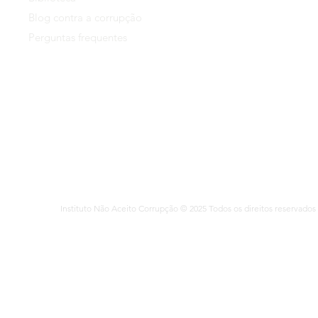
+55 11 94340-
Blog contra a corrupção
Perguntas frequentes
Solicitações de
imprensa@mats
Instituto Não Aceito Corrupção © 2025 Todos os direitos reservados 