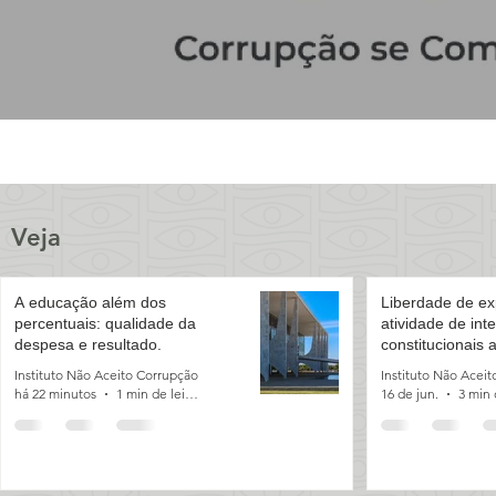
Veja
A educação além dos
Liberdade de ex
percentuais: qualidade da
atividade de inte
despesa e resultado.
constitucionais 
monitoramento e
Instituto Não Aceito Corrupção
Instituto Não Acei
há 22 minutos
1 min de leitura
16 de jun.
3 min 