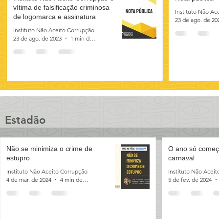
vítima de falsificação criminosa
Instituto Não Ac
de logomarca e assinatura
23 de ago. de 20
Instituto Não Aceito Corrupção
23 de ago. de 2023
1 min de leitura
Estadão
Não se minimiza o crime de
O ano só começ
Outros Veículos
estupro
carnaval
Instituto Não Aceito Corrupção
Instituto Não Acei
4 de mar. de 2024
4 min de leitura
5 de fev. de 2024
A invisível nota de 200 do lobo
Centro de Estu
guará
Integridade e D
lutará por suste
Instituto Não Aceito Corrupção
10 de jan. de 2024
4 min de leitura
Instituto Não Acei