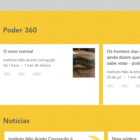
Poder 360
O novo normal
Os homens das 
ainda dizem que
Instituto Não Aceito Corrupção
sabe votar - pod
há 1 hora
1 min de leitura
Instituto Não Aceit
23 de jul.
1 min d
Notícias
Instituto Não Aceito Corrupção é
Nota pública